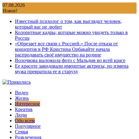
Перейти
07.08.2026
к
Новое!
содержимому
Известный психолог о том, как выглядит человек,
который вас не любит
Колоритные кадры, которые можно увидеть только в
Россuu
«Обрезает все связи с Россией.» После отказа от
концертов в РФ Кристина Орбакайте начала
распродавать своё имущество на родине
Волочкова выложила фото с Мальдив во всей красе
Ее красоте завидовали именитые актрисы, но измена
мужа превратила ее в старуху
Видео
Жизнь
Интересное
Креатив
Люди
Обо всем
Популярное
Семья
Развлечения