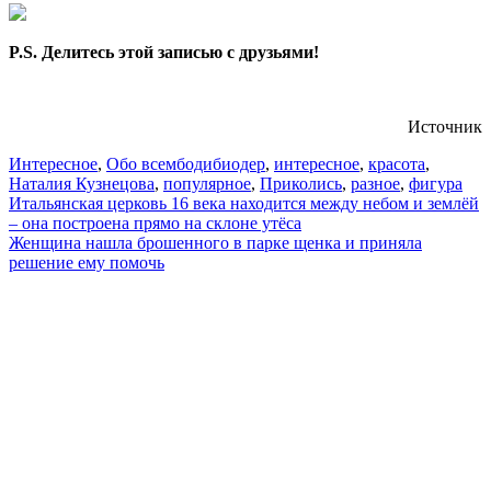
P.S. Делитесь этой записью с друзьями!
Источник
Интересное
,
Обо всем
бодибиодер
,
интересное
,
красота
,
Наталия Кузнецова
,
популярное
,
Приколись
,
разное
,
фигура
Навигация
Итальянская церковь 16 века находится между небом и землёй
– она построена прямо на склоне утёса
по
Женщина нашла брошенного в парке щенка и приняла
записям
решение ему помочь