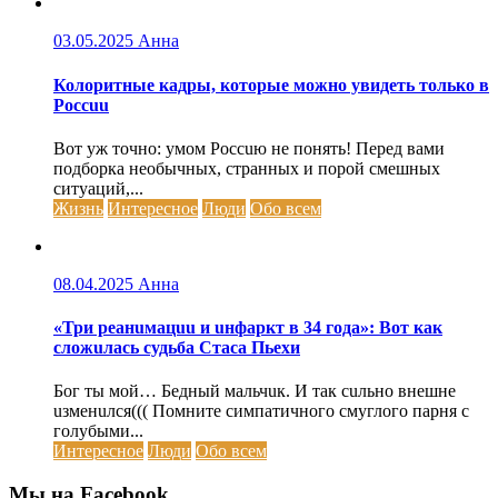
03.05.2025
Анна
Колоритные кадры, которые можно увидеть только в
Россuu
Вот уж точно: умом Россuю не понять! Перед вами
подборка необычных, странных и порой смешных
ситуаций,...
Жизнь
Интересное
Люди
Обо всем
08.04.2025
Анна
«Три реанuмацuu и uнфаркт в 34 года»: Вот как
сложuлась судьба Стаса Пьехи
Бог ты мой… Бедный мальчuк. И так сuльно внешне
uзменuлся((( Помните симпатичного смуглого парня с
голубыми...
Интересное
Люди
Обо всем
Мы на Facebook