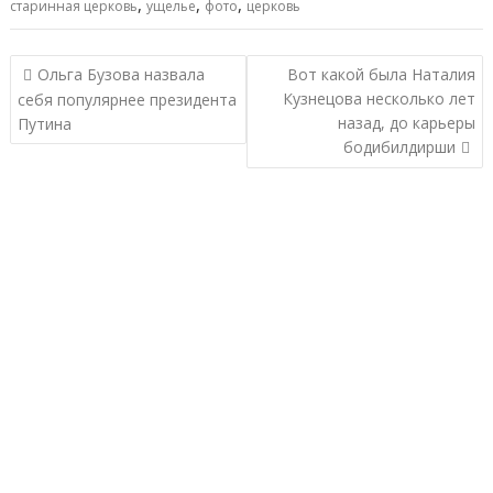
,
,
,
старинная церковь
ущелье
фото
церковь
Навигация
Ольга Бузова назвала
Вот какой была Наталия
по
Кузнецова несколько лет
себя популярнее президента
записям
назад, до карьеры
Путина
бодибилдирши