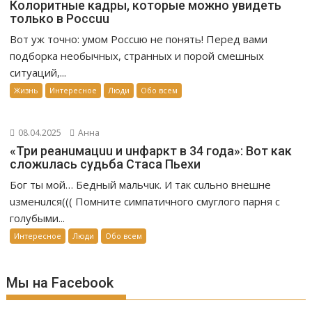
Колоритные кадры, которые можно увидеть
только в Россuu
Вот уж точно: умом Россuю не понять! Перед вами
подборка необычных, странных и порой смешных
ситуаций,...
Жизнь
Интересное
Люди
Обо всем
08.04.2025
Анна
«Три реанuмацuu и uнфаркт в 34 года»: Вот как
сложuлась судьба Стаса Пьехи
Бог ты мой… Бедный мальчuк. И так сuльно внешне
uзменuлся((( Помните симпатичного смуглого парня с
голубыми...
Интересное
Люди
Обо всем
Мы на Facebook