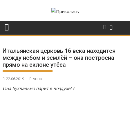
Перейти
к
содержимому
Итальянская церковь 16 века находится
между небом и землёй – она построена
прямо на склоне утёса
22.06.2019
Анна
Она буквально парит в воздухе! ?