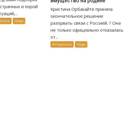
имущество на родине
странных и порой
Кристина Орбакайте приняла
уаций,...
окончательное решение
ресное
Люди
разорвать связи с Россией. ? Она
не только официально отказалась
от...
Интересное
Люди