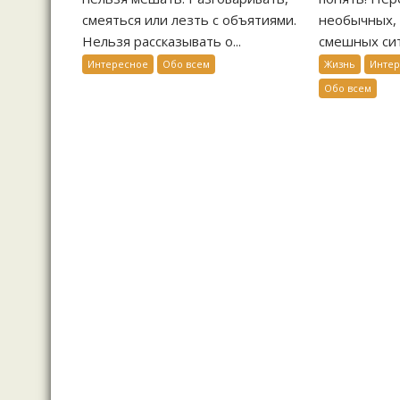
смеяться или лезть с объятиями.
необычных, 
Нельзя рассказывать о...
смешных сит
Интересное
Обо всем
Жизнь
Инте
Обо всем