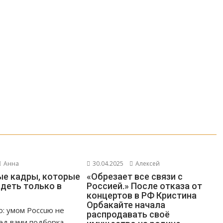
Анна
30.04.2025
Алексей
е кадры, которые
«Обрезает все связи с
деть только в
Россией.» После отказа от
концертов в РФ Кристина
Орбакайте начала
о: умом Россuю не
распродавать своё
ед вами подборка