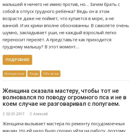
малышей я ничего не имею против, но… Зачем брать с
собой в отпуск грудного ребёнка? Ведь он в этом
возрасте даже не поймёт, что купается в море, а не
ванной. И их крики вполне обоснованны. В самолёте очень
шумно, закладывает уши, не каждый взрослый легко
переносит перелёт. А представьте как приходится
грудному малышу? В этот момент…
ПОДРОБНЕЕ
Интересное
Люди
Обо всем
Женщина сказала мастеру, чтобы тот не
волновался по поводу огромного пса и не в
коем случае не разговаривал с попугаем.
02.01.2017
Алексей
Женщина вызывает мастера по ремонту посудомоечных
машин. Но ей надо было срочно уйти на работу, поэтому