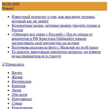
Перейти
06.08.2026
к
Новое!
содержимому
Известный психолог о том, как выглядит человек,
который вас не любит
Колоритные кадры, которые можно увидеть только в
Россuu
«Обрезает все связи с Россией.» После отказа от
концертов в РФ Кристина Орбакайте начала
распродавать своё имущество на родине
Волочкова выложила фото с Мальдив во всей красе
Ее красоте завидовали именитые актрисы, но измена
мужа превратила ее в старуху
Видео
Жизнь
Интересное
Креатив
Люди
Обо всем
Популярное
Семья
Развлечения