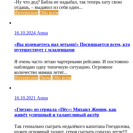
-Ну что дед? Бабла не надыбал, так теперь хату свою
отдашь, – выдавил из себя один...
Интересное
Обо всем
16.10.2024
Анна
«Вы издеваетесь над детьми!» Посвящается всем, кто
путешествует с младенцами
Я очень часто летаю чартерными рейсами. И постоянно
наблюдаю одну типичную ситуацию. Огромное
количество мамаш летят...
Интересное
Люди
Обо всем
16.10.2021
Анна
«Гнездо» из сериала «Пёс»: Михаил Жонин, как
живёт успешный и талантливый актёр
Так гениально сыграть недалёкого капитана Гнездилова,
нужен огромный талант, героя сыграть гораздо дегче!!!