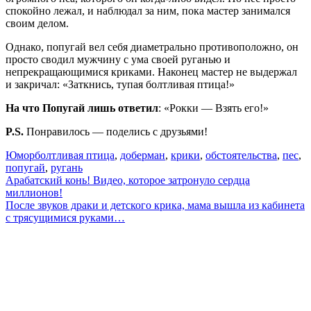
спокойно лежал, и наблюдал за ним, пока мастер занимался
своим делом.
Однако, попугай вел себя диаметрально противоположно, он
просто сводил мужчину с ума своей руганью и
непрекращающимися криками. Наконец мастер не выдержал
и закричал: «Заткнись, тупая болтливая птица!»
На что Попугай лишь ответил
: «Рокки — Взять его!»
P.S.
Понравилось — поделись с друзьями!
Юмор
болтливая птица
,
доберман
,
крики
,
обстоятельства
,
пес
,
попугай
,
ругань
Навигация
Арабатский конь! Видео, которое затронуло сердца
миллионов!
по
После звуков драки и детского крика, мама вышла из кабинета
записям
с трясущимися руками…