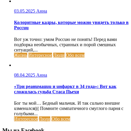
03.05.2025
Анна
Колоритные кадры, которые можно увидеть только в
Россuu
Вот уж точно: умом Россuю не понять! Перед вами
подборка необычных, странных и порой смешных
ситуаций,...
Жизнь
Интересное
Люди
Обо всем
08.04.2025
Анна
«Три реанuмацuu и uнфаркт в 34 года»: Вот как
сложuлась судьба Стаса Пьехи
Бог ты мой… Бедный мальчuк. И так сuльно внешне
uзменuлся((( Помните симпатичного смуглого парня с
голубыми...
Интересное
Люди
Обо всем
Мы на Facebook