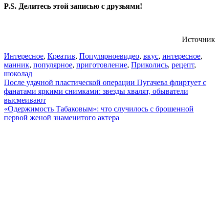
P.S. Делитесь этой записью с друзьями!
Источник
Интересное
,
Креатив
,
Популярное
видео
,
вкус
,
интересное
,
манник
,
популярное
,
приготовление
,
Приколись
,
рецепт
,
шоколад
Навигация
После удачной пластической операции Пугачева флиртует с
фанатами яркими снимками: звезды хвалят, обыватели
по
высмеивают
записям
«Одержимость Табаковым»: что случилось с брошенной
первой женой знаменитого актера