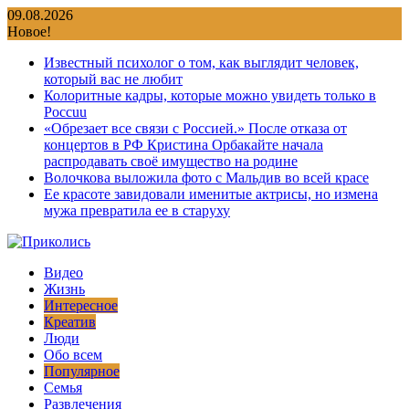
Перейти
09.08.2026
к
Новое!
содержимому
Известный психолог о том, как выглядит человек,
который вас не любит
Колоритные кадры, которые можно увидеть только в
Россuu
«Обрезает все связи с Россией.» После отказа от
концертов в РФ Кристина Орбакайте начала
распродавать своё имущество на родине
Волочкова выложила фото с Мальдив во всей красе
Ее красоте завидовали именитые актрисы, но измена
мужа превратила ее в старуху
Видео
Жизнь
Интересное
Креатив
Люди
Обо всем
Популярное
Семья
Развлечения