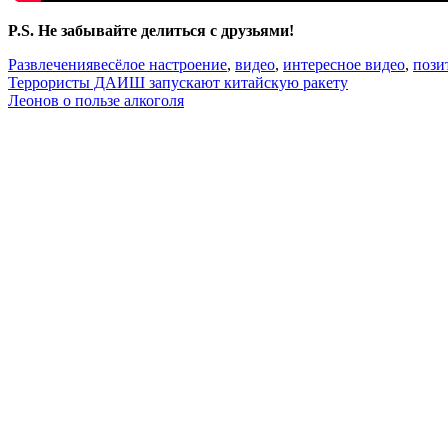
P.S. Не забывайте делиться с друзьями!
Развлечения
весёлое настроение
,
видео
,
интересное видео
,
пози
Навигация
Террористы ДАИШ запускают китайскую ракету
Леонов о пользе алкоголя
по
записям