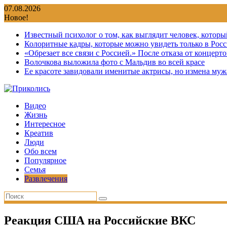
Перейти
07.08.2026
к
Новое!
содержимому
Известный психолог о том, как выглядит человек, которы
Колоритные кадры, которые можно увидеть только в Росс
«Обрезает все связи с Россией.» После отказа от концер
Волочкова выложила фото с Мальдив во всей красе
Ее красоте завидовали именитые актрисы, но измена мужа
Видео
Жизнь
Интересное
Креатив
Люди
Обо всем
Популярное
Семья
Развлечения
Реакция США на Российские ВКС