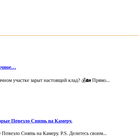
бычное…
чном участке зарыт настоящий клад? 💰🏡 Прямо...
орые Пσвезло Сняmь на Камеру.
Пσвезло Сняmь на Камеру. P.S. Делитесь своим...