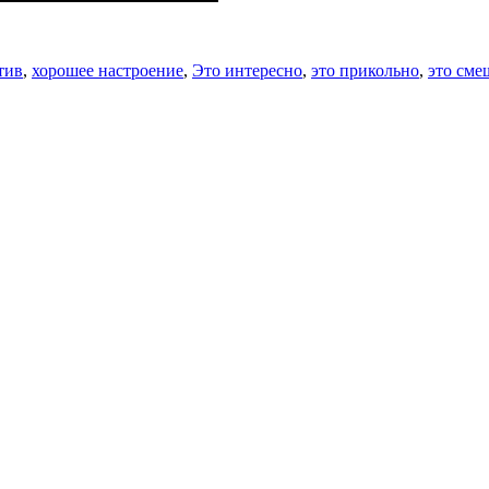
тив
,
хорошее настроение
,
Это интересно
,
это прикольно
,
это сме