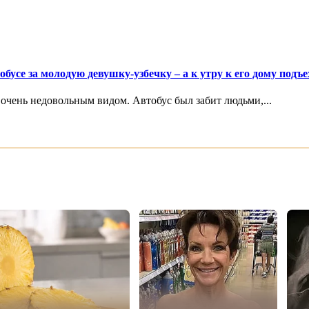
бусе за молодую девушку-узбечку – а к утру к его дому под
 очень недовольным видом. Автобус был забит людьми,...