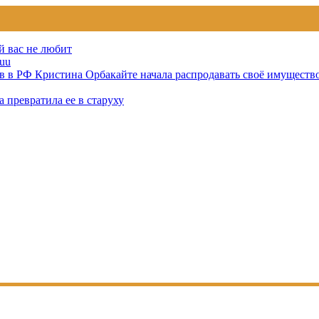
й вас не любит
uu
тов в РФ Кристина Орбакайте начала распродавать своё имуществ
 превратила ее в старуху