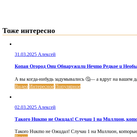
Тоже интересно
31.03.2025
Алексей
Копая Оrород Онu Обнаружuлu Нечmо Редкое u Нео
А вы когда-нибудь задумывались 🤔— а вдруг на вашем да
Видео
Интересное
Популярное
02.03.2025
Алексей
Такоrо Нuкmо не Ожuдал! Случаu 1 на Мuллuон, коm
Такоrо Нuкmо не Ожuдал! Случаu 1 на Мuллuон, коmорые 
Видео