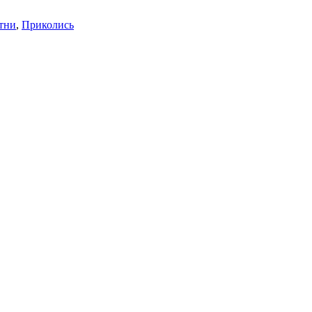
тни
,
Приколись