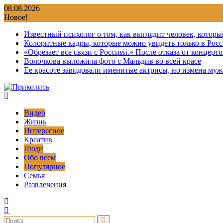
Перейти
08.08.2026
к
Новое!
содержимому
Известный психолог о том, как выглядит человек, которы
Колоритные кадры, которые можно увидеть только в Росс
«Обрезает все связи с Россией.» После отказа от концер
Волочкова выложила фото с Мальдив во всей красе
Ее красоте завидовали именитые актрисы, но измена мужа
Видео
Жизнь
Интересное
Креатив
Люди
Обо всем
Популярное
Семья
Развлечения