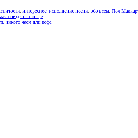
менитости
,
интересное
,
исполнение песни
,
обо всем
,
Пол Маккар
ая поездка в поезде
ить никого чаем или кофе