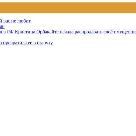
й вас не любит
uu
тов в РФ Кристина Орбакайте начала распродавать своё имуществ
 превратила ее в старуху