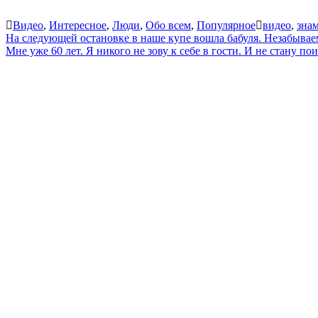
Видео
,
Интересное
,
Люди
,
Обо всем
,
Популярное
видео
,
зна
Навигация
На следующей остановке в наше купе вошла бабуля. Незабываем
Мне уже 60 лет. Я никого не зову к себе в гости. И не стану по
по
записям