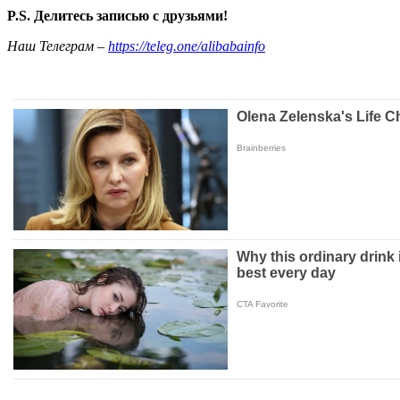
P.S. Делитесь записью с друзьями!
Наш Телеграм –
https://teleg.one/alibabainfo