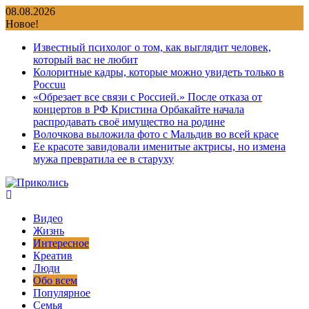
Перейти
08.08.2026
к
Новое!
содержимому
Известный психолог о том, как выглядит человек,
который вас не любит
Колоритные кадры, которые можно увидеть только в
Россuu
«Обрезает все связи с Россией.» После отказа от
концертов в РФ Кристина Орбакайте начала
распродавать своё имущество на родине
Волочкова выложила фото с Мальдив во всей красе
Ее красоте завидовали именитые актрисы, но измена
мужа превратила ее в старуху
Видео
Жизнь
Интересное
Креатив
Люди
Обо всем
Популярное
Семья