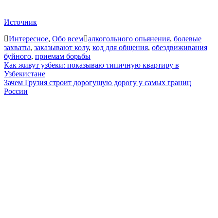
Источник
Интересное
,
Обо всем
алкогольного опьянения
,
болевые
захваты
,
заказывают колу
,
код для общения
,
обездвиживания
буйного
,
приемам борьбы
Навигация
Как живут узбеки: показываю типичную квартиру в
Узбекистане
по
Зачем Грузия строит дорогущую дорогу у самых границ
записям
России