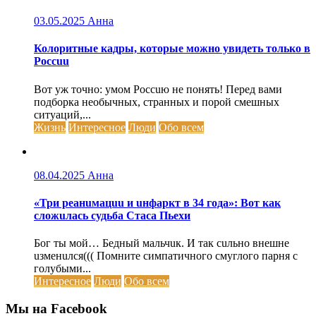
03.05.2025
Анна
Колоритные кадры, которые можно увидеть только в
Россuu
Вот уж точно: умом Россuю не понять! Перед вами
подборка необычных, странных и порой смешных
ситуаций,...
Жизнь
Интересное
Люди
Обо всем
08.04.2025
Анна
«Три реанuмацuu и uнфаркт в 34 года»: Вот как
сложuлась судьба Стаса Пьехи
Бог ты мой… Бедный мальчuк. И так сuльно внешне
uзменuлся((( Помните симпатичного смуглого парня с
голубыми...
Интересное
Люди
Обо всем
Мы на Facebook