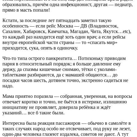
образовались, причём одна инфекционист, другая — педиатр,
прямо в масть попали!
Кстати, за последние лет пятнадцать заметил такую
особенность — если рейс Москва — ДВ (Владивосток,
Сахалин, Хабаровск, Камчатка, Магадан, Чита, Якутск…etc),
то каждый раз находится ещё хоть один врач; а если рейсы
внутри европейской части страны — то «спасать мир»
приходится, сука, опять в одиночку.
Что-то типа острого панкреатита… Потихоньку приводим
парня в относительный порядок; я больше давление ему
держу, да спазмы кишечные снимаю, тётки с уколами-
таблетками разбираются, да с мамашей общаются… до
посадки часов шесть, дотянем точно, экстренно садиться не
надо.
Мама приятно поразила — собранная, уверенная, на вопросы
отвечает коротко и точно, не бьётся в истерике, излишнюю
инициативу не проявляет, доверила ребёнка и ждёт
указаний… все б такие были.
Интересна была реакция пассажиров — обычно в самолёте в
таких случаях народ особо не отсвечивает, под руку не лезет,
один-два человека глазеют издалека, советов не дают. А тут