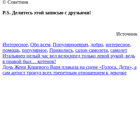
© Советник
P.S. Делитесь этой записью с друзьями!
Источник
Интересное
,
Обо всем
,
Популярное
врач
,
добро
,
интересное
,
помощь
,
популярное
,
Приколись
,
салон самолета
,
самолет
Навигация
Итальянец целый час вел велосипед только левой рукой, ведь
в правой был… котенок!
по
Дочь Жени Кошевого Варя плакала на сцене «Голоса. Дети», а
записям
сам артист тронул всех трепетным отношением к девочке