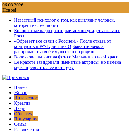
Перейти
06.08.2026
к
Новое!
содержимому
Известный психолог о том, как выглядит человек,
который вас не любит
Колоритные кадры, которые можно увидеть только в
Россuu
«Обрезает все связи с Россией.» После отказа от
концертов в РФ Кристина Орбакайте начала
распродавать своё имущество на родине
Волочкова выложила фото с Мальдив во всей красе
Ее красоте завидовали именитые актрисы, но измена
мужа превратила ее в старуху
Видео
Жизнь
Интересное
Креатив
Люди
Обо всем
Популярное
Семья
Развлечения