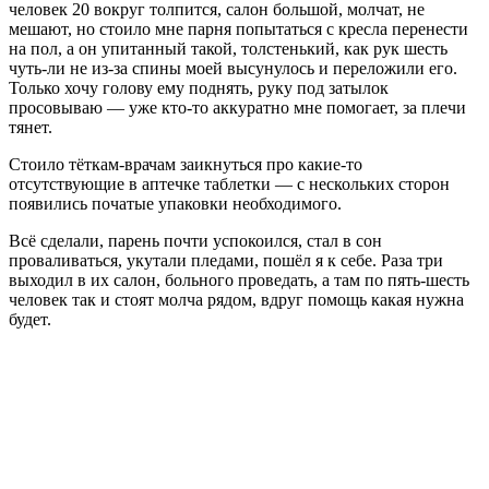
человек 20 вокруг толпится, салон большой, молчат, не
мешают, но стоило мне парня попытаться с кресла перенести
на пол, а он упитанный такой, толстенький, как рук шесть
чуть-ли не из-за спины моей высунулось и переложили его.
Только хочу голову ему поднять, руку под затылок
просовываю — уже кто-то аккуратно мне помогает, за плечи
тянет.
Стоило тёткам-врачам заикнуться про какие-то
отсутствующие в аптечке таблетки — с нескольких сторон
появились початые упаковки необходимого.
Всё сделали, парень почти успокоился, стал в сон
проваливаться, укутали пледами, пошёл я к себе. Раза три
выходил в их салон, больного проведать, а там по пять-шесть
человек так и стоят молча рядом, вдруг помощь какая нужна
будет.