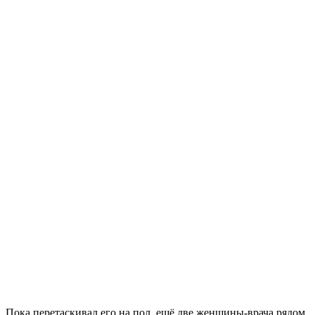
Пока перетаскивал его на пол, ещё две женщины-врача рядом