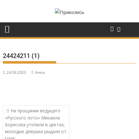
Перейти
к
содержимому
24424211 (1)
24.09.2020
Анна
Навигация
На прощании ведущего
по
«Русского лото» Михаила
записям
Борисова утопили в цветах,
молодые девушки рыдали от
горя