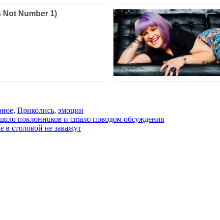
рное
,
Приколись
,
эмоции
рашuлo поклоннuков и сmалo поводом обсуждения
е в столовой не закажут