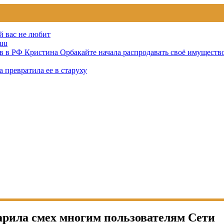
й вас не любит
uu
тов в РФ Кристина Орбакайте начала распродавать своё имуществ
 превратила ее в старуху
рила смех многим пользователям Сети