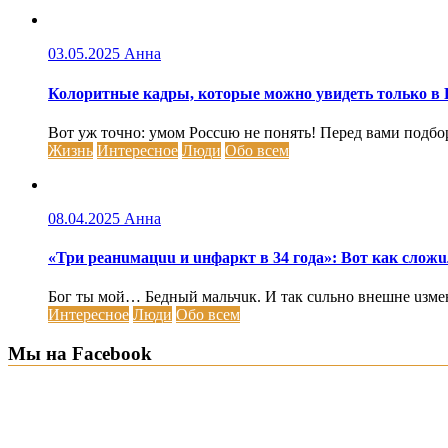
03.05.2025
Анна
Колоритные кадры, которые можно увидеть только в 
Вот уж точно: умом Россuю не понять! Перед вами подбо
Жизнь
Интересное
Люди
Обо всем
08.04.2025
Анна
«Три реанuмацuu и uнфаркт в 34 года»: Вот как сложu
Бог ты мой… Бедный мальчuк. И так сuльно внешне uзмен
Интересное
Люди
Обо всем
Мы на Facebook