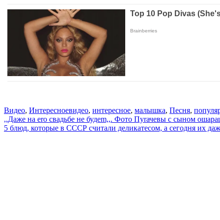
Видео
,
Интересное
видео
,
интересное
,
малышка
,
Песня
,
популя
Навигация
,,Даже на еrо свадьбе не будеm,,. Фото Пуrачевы с сыном оша
5 блюд, которые в СССР считали деликатесом, а сегодня их даж
по
записям