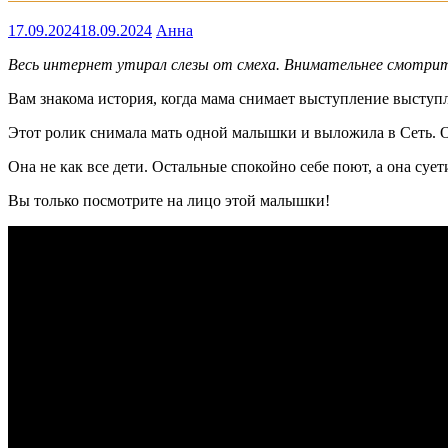
17.09.2024
18.09.2024
Анна
Весь интернет утирал слезы от смеха. Внимательнее смотрите
Вам знакома история, когда мама снимает выступление выступ
Этот ролик снимала мать одной малышки и выложила в Сеть. Он
Она не как все дети. Остальные спокойно себе поют, а она сует
Вы только посмотрите на лицо этой малышки!