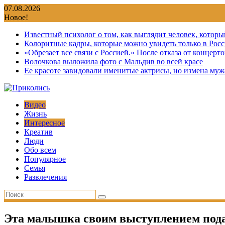
Перейти
07.08.2026
к
Новое!
содержимому
Известный психолог о том, как выглядит человек, которы
Колоритные кадры, которые можно увидеть только в Росс
«Обрезает все связи с Россией.» После отказа от концер
Волочкова выложила фото с Мальдив во всей красе
Ее красоте завидовали именитые актрисы, но измена мужа
Видео
Жизнь
Интересное
Креатив
Люди
Обо всем
Популярное
Семья
Развлечения
Эта малышка своим выступлением пода