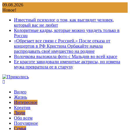
Перейти
09.08.2026
к
Новое!
содержимому
Известный психолог о том, как выглядит человек,
который вас не любит
Колоритные кадры, которые можно увидеть только в
Россuu
«Обрезает все связи с Россией.» После отказа от
концертов в РФ Кристина Орбакайте начала
распродавать своё имущество на родине
Волочкова выложила фото с Мальдив во всей красе
Ее красоте завидовали именитые актрисы, но измена
мужа превратила ее в старуху
Видео
Жизнь
Интересное
Креатив
Люди
Обо всем
Популярное
Семья