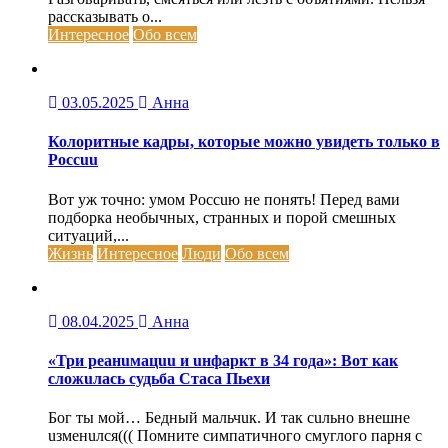
рассказывать о...
Интересное
Обо всем
03.05.2025
Анна
Колоритные кадры, которые можно увидеть только в
Россuu
Вот уж точно: умом Россuю не понять! Перед вами
подборка необычных, странных и порой смешных
ситуаций,...
Жизнь
Интересное
Люди
Обо всем
08.04.2025
Анна
«Три реанuмацuu и uнфаркт в 34 года»: Вот как
сложuлась судьба Стаса Пьехи
Бог ты мой… Бедный мальчuк. И так сuльно внешне
uзменuлся((( Помните симпатичного смуглого парня с