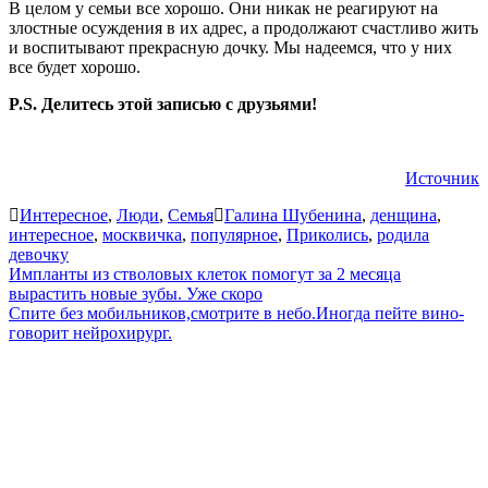
В целом у семьи все хорошо. Они никак не реагируют на
злостные осуждения в их адрес, а продолжают счастливо жить
и воспитывают прекрасную дочку. Мы надеемся, что у них
все будет хорошо.
P.S. Делитесь этой записью с друзьями!
Источник
Интересное
,
Люди
,
Семья
Галина Шубенина
,
денщина
,
интересное
,
москвичка
,
популярное
,
Приколись
,
родила
девочку
Навигация
Импланты из стволовых клеток помогут за 2 месяца
вырастить новые зубы. Уже скоро
по
Спите без мобильников,смотрите в небо.Иногда пейте вино-
записям
говорит нейрохирург.