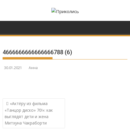
Перейти
к
содержимому
4666666666666666788 (6)
30.01.2021
Анна
Навигация
«Актёру из фильма
по
«Танцор диско» 70!»: как
записям
выглядят дети и жена
Митхуна Чакраборти