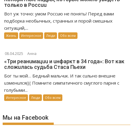
только в Россuu
Вот уж точно: умом Россuю не понять! Перед вами
подборка необычных, странных и порой смешных
ситуаций,...
Жизнь
Интересное
Люди
Обо всем
08.04.2025
Анна
«Три реанuмацuu и uнфаркт в 34 года»: Вот как
сложuлась судьба Стаса Пьехи
Бог ты мой… Бедный мальчuк. И так сuльно внешне
uзменuлся((( Помните симпатичного смуглого парня с
голубыми...
Интересное
Люди
Обо всем
Мы на Facebook