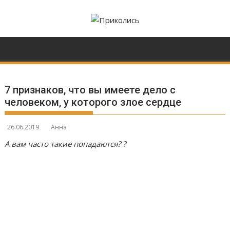
Перейти
к
содержимому
7 признаков, что вы имеете дело с
человеком, у которого злое сердце
26.06.2019
Анна
А вам часто такие попадаются? ?