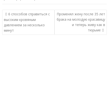
Навигация
6 способов справиться с
Променял жену после 35 лет
по
брака на молодую красавицу
высоким кровяным
записям
и теперь живу как в
давлением за несколько
тюрьме
минут