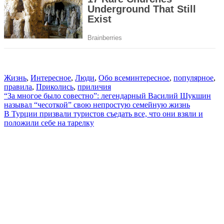
Жизнь
,
Интересное
,
Люди
,
Обо всем
интересное
,
популярное
,
правила
,
Приколись
,
приличия
Навигация
“За многое было совестно”: легендарный Василий Шукшин
называл “чесоткой” свою непростую семейную жизнь
по
В Турции призвали туристов съедать все, что они взяли и
записям
положили себе на тарелку