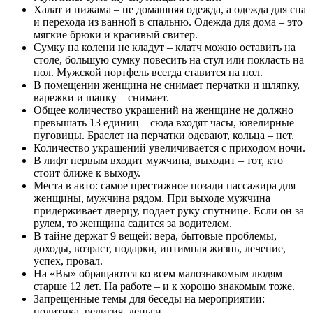
Халат и пижама – не домашняя одежда, а одежда для сна
и перехода из ванной в спальню. Одежда для дома – это
мягкие брюки и красивый свитер.
Сумку на колени не кладут – клатч можно оставить на
столе, большую сумку повесить на стул или покласть на
пол. Мужской портфель всегда ставится на пол.
В помещении женщина не снимает перчатки и шляпку,
варежки и шапку – снимает.
Общее количество украшений на женщине не должно
превышать 13 единиц – сюда входят часы, ювелирные
пуговицы. Браслет на перчатки одевают, кольца – нет.
Количество украшений увеличивается с приходом ночи.
В лифт первым входит мужчина, выходит – тот, кто
стоит ближе к выходу.
Места в авто: самое престижное позади пассажира для
женщины, мужчина рядом. При выходе мужчина
придерживает дверцу, подает руку спутнице. Если он за
рулем, то женщина садится за водителем.
В тайне держат 9 вещей: вера, бытовые проблемы,
доходы, возраст, подарки, интимная жизнь, лечение,
успех, провал.
На «Вы» обращаются ко всем малознакомым людям
старше 12 лет. На работе – и к хорошо знакомым тоже.
Запрещенные темы для беседы на мероприятии:
политика, религия, деньги.