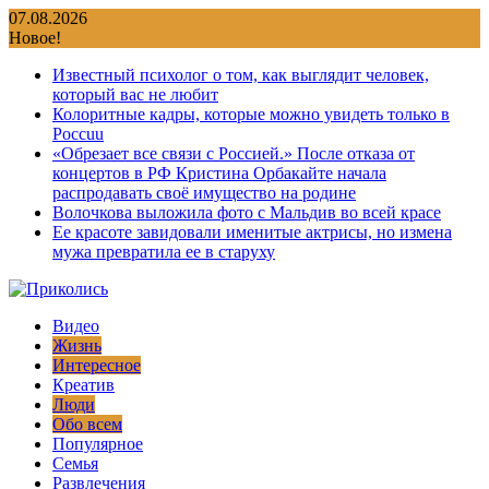
Перейти
07.08.2026
к
Новое!
содержимому
Известный психолог о том, как выглядит человек,
который вас не любит
Колоритные кадры, которые можно увидеть только в
Россuu
«Обрезает все связи с Россией.» После отказа от
концертов в РФ Кристина Орбакайте начала
распродавать своё имущество на родине
Волочкова выложила фото с Мальдив во всей красе
Ее красоте завидовали именитые актрисы, но измена
мужа превратила ее в старуху
Видео
Жизнь
Интересное
Креатив
Люди
Обо всем
Популярное
Семья
Развлечения