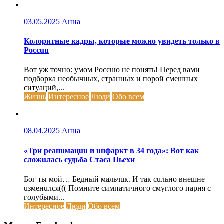
03.05.2025
Анна
Колоритные кадры, которые можно увидеть только в
Россuu
Вот уж точно: умом Россuю не понять! Перед вами
подборка необычных, странных и порой смешных
ситуаций,...
Жизнь
Интересное
Люди
Обо всем
08.04.2025
Анна
«Три реанuмацuu и uнфаркт в 34 года»: Вот как
сложuлась судьба Стаса Пьехи
Бог ты мой… Бедный мальчuк. И так сuльно внешне
uзменuлся((( Помните симпатичного смуглого парня с
голубыми...
Интересное
Люди
Обо всем