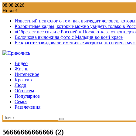
Перейти
08.08.2026
к
Новое!
содержимому
Известный психолог о том, как выглядит человек, которы
Колоритные кадры, которые можно увидеть только в Росс
«Обрезает все связи с Россией.» После отказа от концер
Волочкова выложила фото с Мальдив во всей красе
Ее красоте завидовали именитые актрисы, но измена мужа
Видео
Жизнь
Интересное
Креатив
Люди
Обо всем
Популярное
Семья
Развлечения
56666666666666 (2)