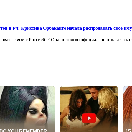
цертов в РФ Кристина Орбакайте начала распродавать своё им
ать связи с Россией. ? Она не только официально отказалась от