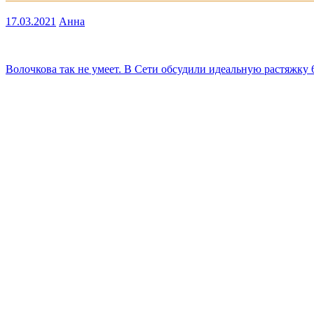
17.03.2021
Анна
Навигация
Волочкова так не умеет. В Сети обсудили идеальную растяжку
по
записям