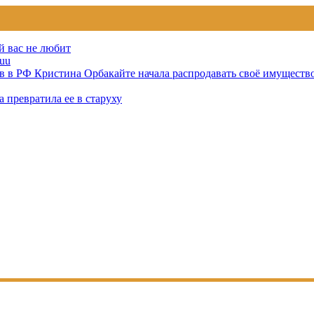
й вас не любит
uu
тов в РФ Кристина Орбакайте начала распродавать своё имуществ
 превратила ее в старуху