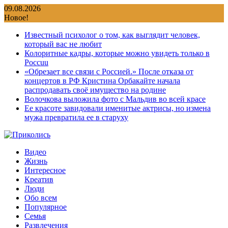
Перейти
09.08.2026
к
Новое!
содержимому
Известный психолог о том, как выглядит человек,
который вас не любит
Колоритные кадры, которые можно увидеть только в
Россuu
«Обрезает все связи с Россией.» После отказа от
концертов в РФ Кристина Орбакайте начала
распродавать своё имущество на родине
Волочкова выложила фото с Мальдив во всей красе
Ее красоте завидовали именитые актрисы, но измена
мужа превратила ее в старуху
Видео
Жизнь
Интересное
Креатив
Люди
Обо всем
Популярное
Семья
Развлечения