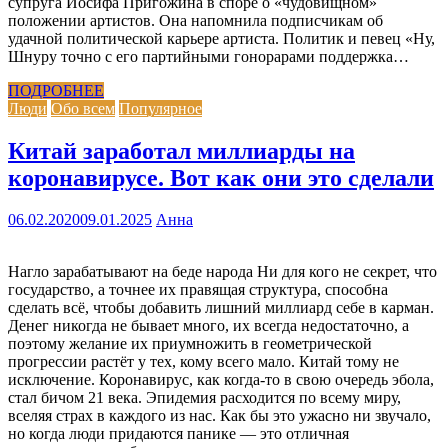
супруга Иосифа Пригожина в споре о «чудовищном»
положении артистов. Она напомнила подписчикам об
удачной политической карьере артиста. Политик и певец «Ну,
Шнуру точно с его партийными гонорарами поддержка…
ПОДРОБНЕЕ
Люди
Обо всем
Популярное
Китай заработал миллиарды на
коронавирусе. Вот как они это сделали
06.02.2020
09.01.2025
Анна
Нагло зарабатывают на беде народа Ни для кого не секрет, что
государство, а точнее их правящая структура, способна
сделать всё, чтобы добавить лишний миллиард себе в карман.
Денег никогда не бывает много, их всегда недостаточно, а
поэтому желание их приумножить в геометрической
прогрессии растёт у тех, кому всего мало. Китай тому не
исключение. Коронавирус, как когда-то в свою очередь эбола,
стал бичом 21 века. Эпидемия расходится по всему миру,
вселяя страх в каждого из нас. Как бы это ужасно ни звучало,
но когда люди придаются панике — это отличная