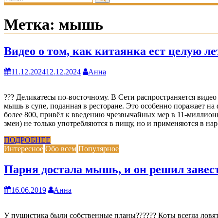
Метка:
мышь
Видео о том, как китаянка ест целую л
11.12.2024
12.12.2024
Анна
??? Деликатесы по-восточному. В Сети распространяется видео
мышь в супе, поданная в ресторане. Это особенно поражает н
более 800, привёл к введению чрезвычайных мер в 11-миллион
змеи) не только употребляются в пищу, но и применяются в на
ПОДРОБНЕЕ
Интересное
Обо всем
Популярное
Парня достала мышь, и он решил завест
16.06.2019
Анна
У пушистика были собственные планы?????? Коты всегда ловят