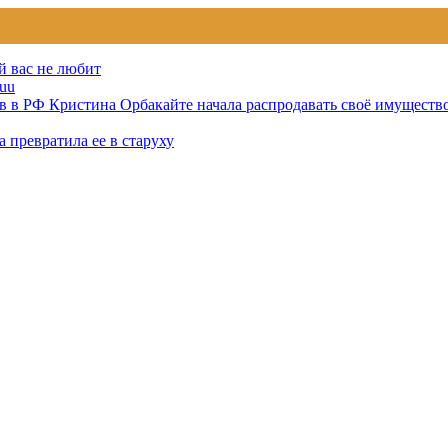
й вас не любит
uu
тов в РФ Кристина Орбакайте начала распродавать своё имуществ
 превратила ее в старуху