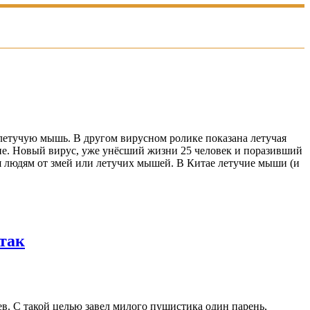
 летучую мышь. В другом вирусном ролике показана летучая
ане. Новый вирус, уже унёсший жизни 25 человек и поразивший
я людям от змей или летучих мышей. В Китае летучие мыши (и
 так
в. С такой целью завел милого пушистика один парень,