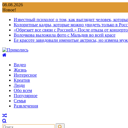
Перейти
08.08.2026
к
Новое!
содержимому
Известный психолог о том, как выглядит человек, которы
Колоритные кадры, которые можно увидеть только в Росс
«Обрезает все связи с Россией.» После отказа от концер
Волочкова выложила фото с Мальдив во всей красе
Ее красоте завидовали именитые актрисы, но измена мужа
Видео
Жизнь
Интересное
Креатив
Люди
Обо всем
Популярное
Семья
Развлечения