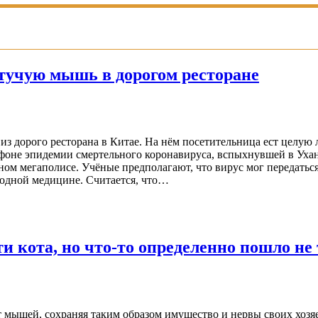
етучую мышь в дорогом ресторане
 из дорого ресторана в Китае. На нём посетительница ест целую
а фоне эпидемии смертельного коронавируса, вспыхнувшей в Ух
ном мегаполисе. Учёные предполагают, что вирус мог передатьс
родной медицине. Считается, что…
и кота, но что-то определенно пошло не
 мышей, сохраняя таким образом имущество и нервы своих хозяе