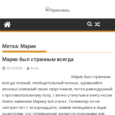
Перейти
к
содержимому
Метка:
Марик
Марик был странным всегда
30.10.2024
Анна
Марик был странным
всегда: полный, необщительный юноша, чуравшийся
веселых компаний своих сверстников, почти равнодушный
к противоположному полу, с вечно уткнутым в книгу носом
Книги заменяли Марику всё и всех. Телевизор он не
смотрел лет с четырнадцати, заявив пялящимся в ящик
родителям, что телевидение делается подонками для