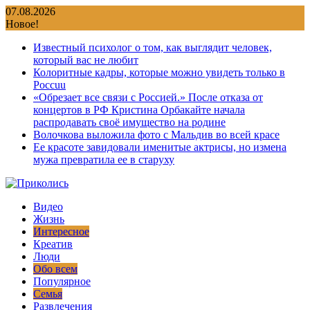
Перейти
07.08.2026
к
Новое!
содержимому
Известный психолог о том, как выглядит человек,
который вас не любит
Колоритные кадры, которые можно увидеть только в
Россuu
«Обрезает все связи с Россией.» После отказа от
концертов в РФ Кристина Орбакайте начала
распродавать своё имущество на родине
Волочкова выложила фото с Мальдив во всей красе
Ее красоте завидовали именитые актрисы, но измена
мужа превратила ее в старуху
Видео
Жизнь
Интересное
Креатив
Люди
Обо всем
Популярное
Семья
Развлечения