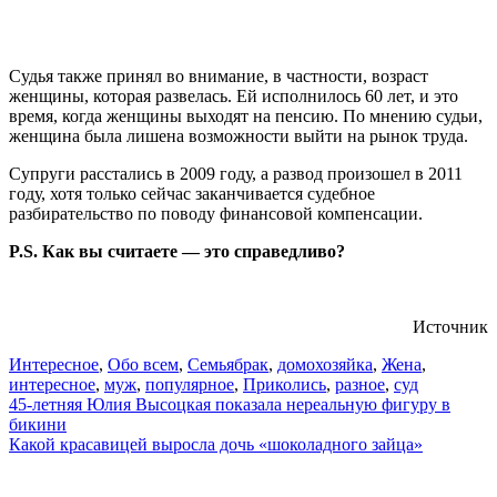
Судья также принял во внимание, в частности, возраст
женщины, которая развелась. Ей исполнилось 60 лет, и это
время, когда женщины выходят на пенсию. По мнению судьи,
женщина была лишена возможности выйти на рынок труда.
Супруги расстались в 2009 году, а развод произошел в 2011
году, хотя только сейчас заканчивается судебное
разбирательство по поводу финансовой компенсации.
P.S. Как вы считаете — это справедливо?
Источник
Интересное
,
Обо всем
,
Семья
брак
,
домохозяйка
,
Жена
,
интересное
,
муж
,
популярное
,
Приколись
,
разное
,
суд
Навигация
45-летняя Юлия Высоцкая показала нереальную фигуру в
бикини
по
Какой красавицей выросла дочь «шоколадного зайца»
записям