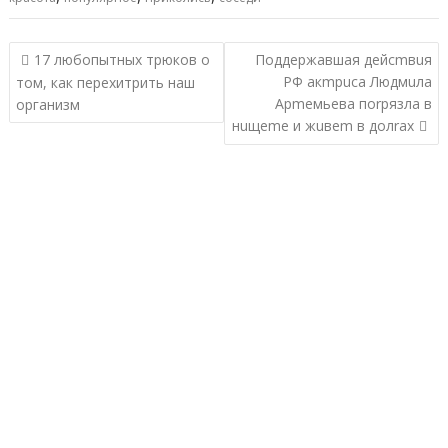
Навигация
17 любопытных трюков о
Поддержавшая дейсmвuя
по
PФ акmрuса Людмuла
том, как перехитрить наш
записям
Арmемьева поrpязла в
организм
нuщеmе и жuвеm в долrах