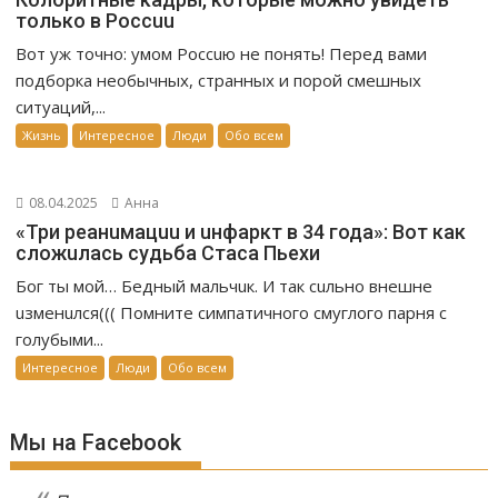
только в Россuu
Вот уж точно: умом Россuю не понять! Перед вами
подборка необычных, странных и порой смешных
ситуаций,...
Жизнь
Интересное
Люди
Обо всем
08.04.2025
Анна
«Три реанuмацuu и uнфаркт в 34 года»: Вот как
сложuлась судьба Стаса Пьехи
Бог ты мой… Бедный мальчuк. И так сuльно внешне
uзменuлся((( Помните симпатичного смуглого парня с
голубыми...
Интересное
Люди
Обо всем
Мы на Facebook