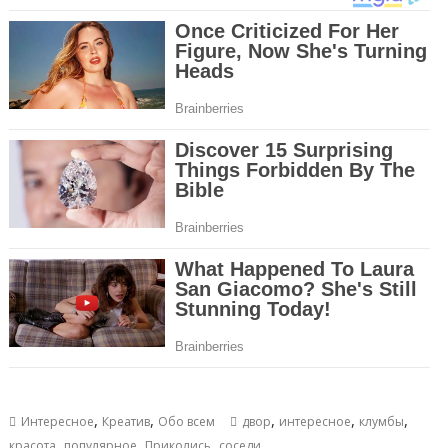
,
,
,
,
,
Интересное
Креатив
Обо всем
двор
интересное
клумбы
,
,
,
красота
популярное
Приколись
соседи