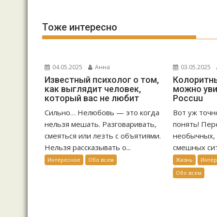
Тоже интересно
04.05.2025
Анна
03.05.2025
Известный психолог о том,
Колоритны
как выглядит человек,
можно уви
который вас не любит
Россuu
Сильно… Нелюбовь — это когда
Вот уж точн
нельзя мешать. Разговаривать,
понять! Пер
смеяться или лезть с объятиями.
необычных, 
Нельзя рассказывать о...
смешных сит
Интересное
Обо всем
Жизнь
Инте
Обо всем