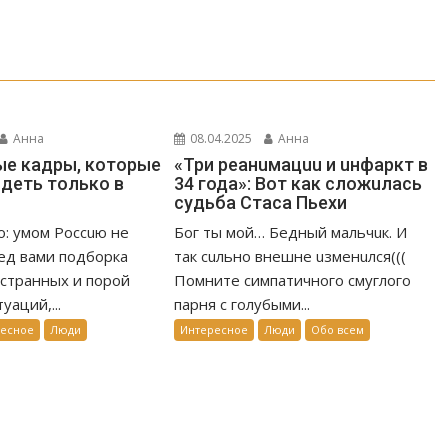
Анна
08.04.2025
Анна
е кадры, которые
«Три реанuмацuu и uнфаркт в
деть только в
34 года»: Вот как сложuлась
судьба Стаса Пьехи
о: умом Россuю не
Бог ты мой… Бедный мальчuк. И
ед вами подборка
так сuльно внешне uзменuлся(((
странных и порой
Помните симпатичного смуглого
уаций,...
парня с голубыми...
ресное
Люди
Интересное
Люди
Обо всем