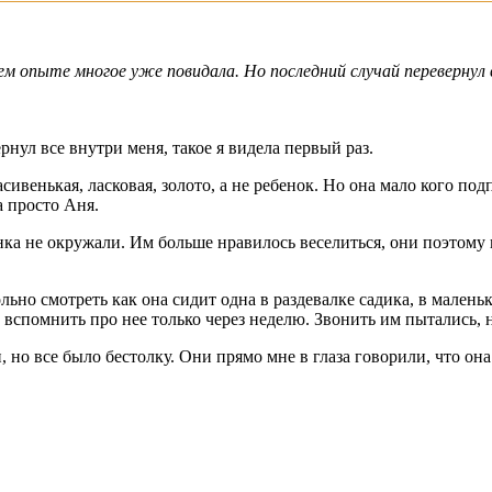
м опыте многое уже повидала. Но последний случай перевернул в
рнул все внутри меня, такое я видела первый раз.
ивенькая, ласковая, золото, а не ребенок. Но она мало кого подпу
а просто Аня.
нка не окружали. Им больше нравилось веселиться, они поэтому 
больно смотреть как она сидит одна в раздевалке садика, в мал
и вспомнить про нее только через неделю. Звонить им пытались,
и, но все было бестолку. Они прямо мне в глаза говорили, что он