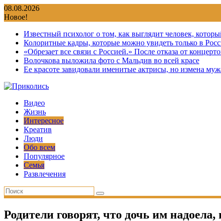
Перейти
08.08.2026
к
Новое!
содержимому
Известный психолог о том, как выглядит человек, которы
Колоритные кадры, которые можно увидеть только в Росс
«Обрезает все связи с Россией.» После отказа от концер
Волочкова выложила фото с Мальдив во всей красе
Ее красоте завидовали именитые актрисы, но измена мужа
Видео
Жизнь
Интересное
Креатив
Люди
Обо всем
Популярное
Семья
Развлечения
Родители говорят, что дочь им надоела,