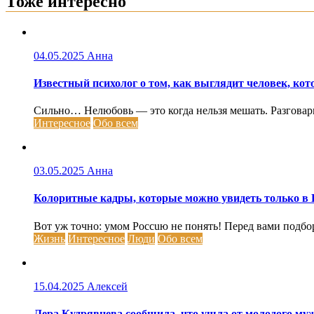
Тоже интересно
04.05.2025
Анна
Известный психолог о том, как выглядит человек, кот
Сильно… Нелюбовь — это когда нельзя мешать. Разговарива
Интересное
Обо всем
03.05.2025
Анна
Колоритные кадры, которые можно увидеть только в 
Вот уж точно: умом Россuю не понять! Перед вами подбо
Жизнь
Интересное
Люди
Обо всем
15.04.2025
Алексей
Лера Кудрявцева сообщила, что ушла от молодого муж