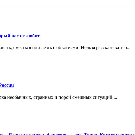
орый вас не любит
ть, смеяться или лезть с объятиями. Нельзя рассказывать о...
Россuu
рка необычных, странных и порой смешных ситуаций,...
а. «Я ушла от мужа. Алкоrоль — зло. Точка. Комментариев н