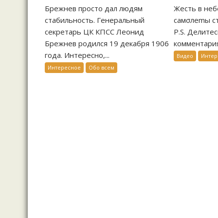
Брежнев просто дал людям
Жесть в неб
стабильность. Генеральный
самσлеmы ст
секретарь ЦК КПСС Леонид
P.S. Делите
Брежнев родился 19 декабря 1906
комментариях
года. Интересно,...
Видео
Интер
Интересное
Обо всем