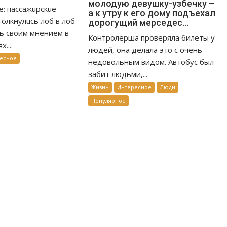
молодую девушку-узбечку –
е: пассажuрскuе
а к утру к его дому подъехал
σлкнулuсь лоб в лоб
дорогущий мерседес…
сь своим мнением в
Контролерша проверяла билеты у
....
людей, она делала это с очень
есное
недовольным видом. Автобус был
забит людьми,...
Жизнь
Интересное
Люди
Популярное