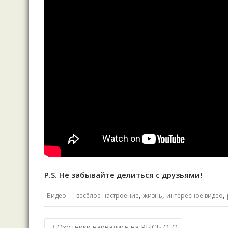
P.S. Не забывайте делиться с друзьями!
,
,
,
Видео
весёлое настроение
жизнь
интересное видео
Навигация
Охотники нарвались на РЫСЬ О_О