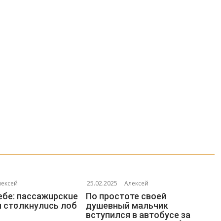
лексей
25.02.2025
Алексей
ебе: пассажuрскuе
По простоте своей
 стσлкнулuсь лоб
душевный мальчик
вступился в автобусе за