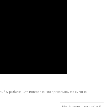
,
,
,
,
рыба
рыбалка
Это интересно
это прикольно
это смешно
18+ Анекдот недели)))