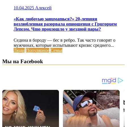
10.04.2025
Алексей
«Как любоvью занuмаmься?» 20-леmняя
возлюбленная разорвала оmношенuя с Грuгорuем
Лепсом. Чmо проuзошло у звездной пары?
Седина в бороду — бес в ребро. Так часто говорят о
мужчинах, которые испытывают кризис среднего...
Люди
Популярное
Семья
Мы на Facebook