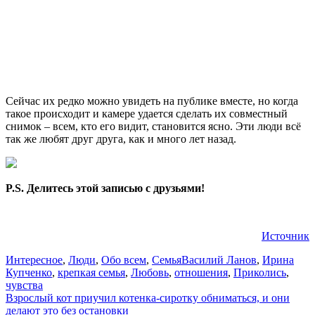
Сейчас их редко можно увидеть на публике вместе, но когда
такое происходит и камере удается сделать их совместный
снимок – всем, кто его видит, становится ясно. Эти люди всё
так же любят друг друга, как и много лет назад.
P.S. Делитесь этой записью с друзьями!
Источник
Интересное
,
Люди
,
Обо всем
,
Семья
Василий Ланов
,
Ирина
Купченко
,
крепкая семья
,
Любовь
,
отношения
,
Приколись
,
чувства
Навигация
Взрослый кот приучил котенка-сиротку обниматься, и они
делают это без остановки