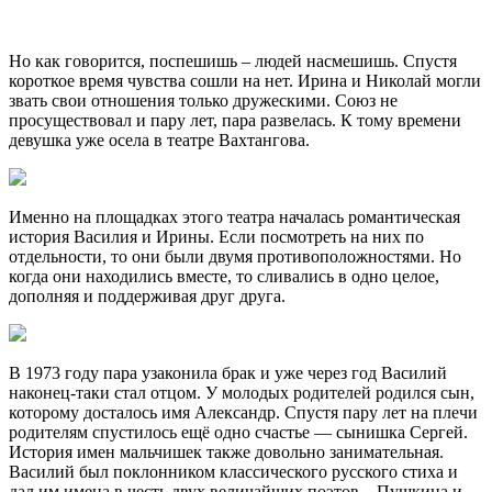
Но как говорится, поспешишь – людей насмешишь. Спустя
короткое время чувства сошли на нет. Ирина и Николай могли
звать свои отношения только дружескими. Союз не
просуществовал и пару лет, пара развелась. К тому времени
девушка уже осела в театре Вахтангова.
Именно на площадках этого театра началась романтическая
история Василия и Ирины. Если посмотреть на них по
отдельности, то они были двумя противоположностями. Но
когда они находились вместе, то сливались в одно целое,
дополняя и поддерживая друг друга.
В 1973 году пара узаконила брак и уже через год Василий
наконец-таки стал отцом. У молодых родителей родился сын,
которому досталось имя Александр. Спустя пару лет на плечи
родителям спустилось ещё одно счастье — сынишка Сергей.
История имен мальчишек также довольно занимательная.
Василий был поклонником классического русского стиха и
дал им имена в честь двух величайших поэтов – Пушкина и