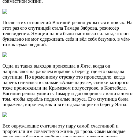
совместной жизни.
После этих отношений Василий решил укрыться в новых. На
этот раз его спутницей стала Тамара Зяброва, режиссёр
телевидения. Эмоции парня были настолько сильны, что он
буквально не мог сдерживать себя и вёл себя безумно, в чём-
то как сумасшедший.
Одна из таких выходок произошла в Ялте, когда он
направлялся на рабочем корабле к берегу, где его ожидала
спутница. По временному отрезку это происходило, когда
парень снимался в фильме «Алые паруса», съемки которого
тоже происходили на Крымском полуострове, в Коктебеле.
Василий решил удивить Тамару и договорился с капитаном о
том, чтобы корабль поднял алые паруса. Его спутница была
поражена, впрочем, как и все отдыхающие на берегу Ялты.
Все окружающие считали эту пару самой счастливой и
пророчили им совместную жизнь до гроба. Сами молодые
люди тоже безумно любили друг друга, поэтому после