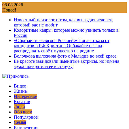
Перейти
08.08.2026
к
Новое!
содержимому
Известный психолог о том, как выглядит человек,
который вас не любит
Колоритные кадры, которые можно увидеть только в
Россuu
«Обрезает все связи с Россией.» После отказа от
концертов в РФ Кристина Орбакайте начала
распродавать своё имущество на родине
Волочкова выложила фото с Мальдив во всей красе
Ее красоте завидовали именитые актрисы, но измена
мужа превратила ее в старуху
Видео
Жизнь
Интересное
Креатив
Люди
Обо всем
Популярное
Семья
Развлечения