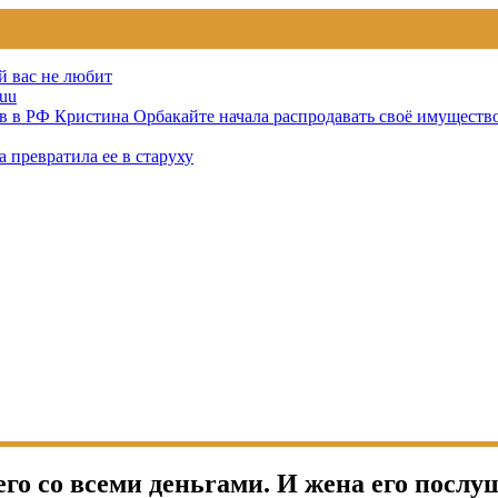
й вас не любит
uu
тов в РФ Кристина Орбакайте начала распродавать своё имуществ
 превратила ее в старуху
го со всеми деньrами. И жена его послу