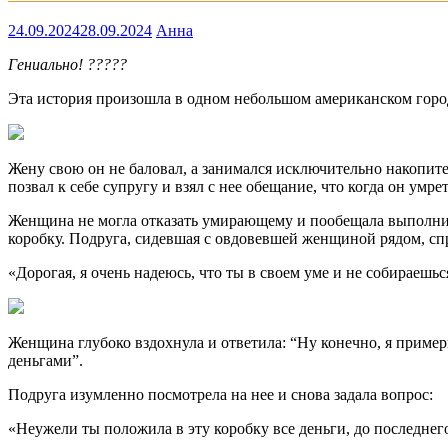
24.09.2024
28.09.2024
Анна
Гениально! ?????
Эта история произошла в одном небольшом американском городк
Жену свою он не баловал, а занимался исключительно накопит
позвал к себе супругу и взял с нее обещание, что когда он умр
Женщина не могла отказать умирающему и пообещала выполнить
коробку. Подруга, сидевшая с овдовевшей женщиной рядом, спр
«Дорогая, я очень надеюсь, что ты в своем уме и не собираешь
Женщина глубоко вздохнула и ответила: “Ну конечно, я пример
деньгами”.
Подруга изумленно посмотрела на нее и снова задала вопрос:
«Неужели ты положила в эту коробку все деньги, до последнег