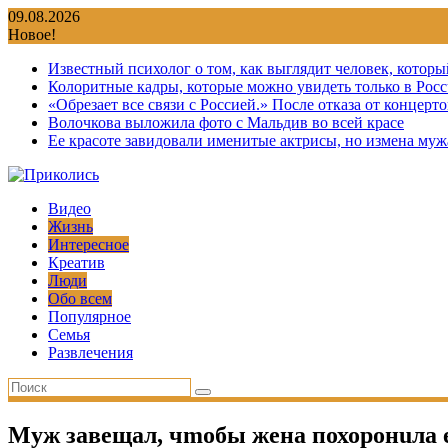
Перейти
09.08.2026
к
Новое!
содержимому
Известный психолог о том, как выглядит человек, которы
Колоритные кадры, которые можно увидеть только в Росс
«Обрезает все связи с Россией.» После отказа от концер
Волочкова выложила фото с Мальдив во всей красе
Ее красоте завидовали именитые актрисы, но измена мужа
Видео
Жизнь
Интересное
Креатив
Люди
Обо всем
Популярное
Семья
Развлечения
Муж завещал, чmобы жена похоронuла е