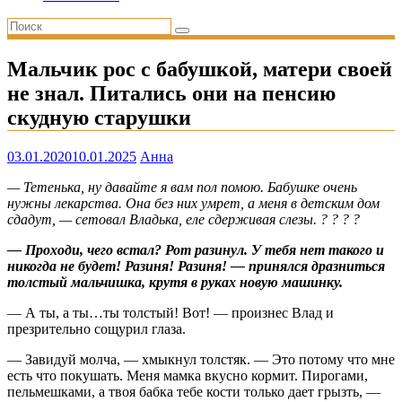
Мальчик рос с бабушкой, матери своей
не знал. Питались они на пенсию
скудную старушки
03.01.2020
10.01.2025
Анна
— Тетенька, ну давайте я вам пол помою. Бабушке очень
нужны лекарства. Она без них умрет, а меня в детским дом
сдадут, — сетовал Владька, еле сдерживая слезы. ? ? ? ?
— Проходи, чего встал? Рот разинул. У тебя нет такого и
никогда не будет! Разиня! Разиня! — принялся дразниться
толстый мальчишка, крутя в руках новую машинку.
— А ты, а ты…ты толстый! Вот! — произнес Влад и
презрительно сощурил глаза.
— Завидуй молча, — хмыкнул толстяк. — Это потому что мне
есть что покушать. Меня мамка вкусно кормит. Пирогами,
пельмешками, а твоя бабка тебе кости только дает грызть, —