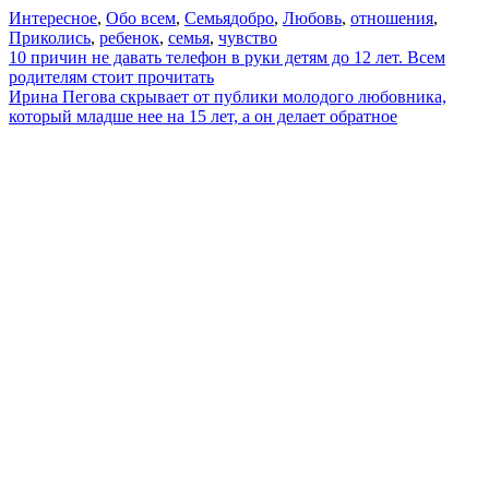
Интересное
,
Обо всем
,
Семья
добро
,
Любовь
,
отношения
,
Приколись
,
ребенок
,
семья
,
чувство
Навигация
10 причин не давать телефон в руки детям до 12 лет. Всем
родителям стоит прочитать
по
Ирина Пегова скрывает от публики молодого любовника,
записям
который младше нее на 15 лет, а он делает обратное