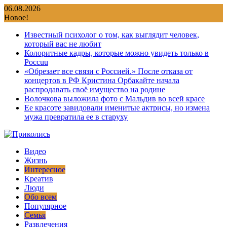
Перейти
06.08.2026
к
Новое!
содержимому
Известный психолог о том, как выглядит человек,
который вас не любит
Колоритные кадры, которые можно увидеть только в
Россuu
«Обрезает все связи с Россией.» После отказа от
концертов в РФ Кристина Орбакайте начала
распродавать своё имущество на родине
Волочкова выложила фото с Мальдив во всей красе
Ее красоте завидовали именитые актрисы, но измена
мужа превратила ее в старуху
Видео
Жизнь
Интересное
Креатив
Люди
Обо всем
Популярное
Семья
Развлечения