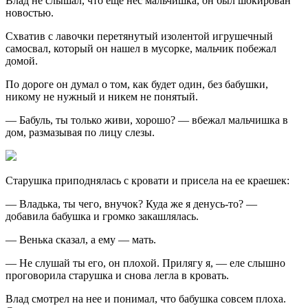
Влад не слышал, что еще нес мальчишка, он был шокирован
новостью.
Схватив с лавочки перетянутый изолентой игрушечный
самосвал, который он нашел в мусорке, мальчик побежал
домой.
По дороге он думал о том, как будет один, без бабушки,
никому не нужный и никем не понятый.
— Бабуль, ты только живи, хорошо? — вбежал мальчишка в
дом, размазывая по лицу слезы.
Старушка приподнялась с кровати и присела на ее краешек:
— Владька, ты чего, внучок? Куда же я денусь-то? —
добавила бабушка и громко закашлялась.
— Венька сказал, а ему — мать.
— Не слушай ты его, он плохой. Прилягу я, — еле слышно
проговорила старушка и снова легла в кровать.
Влад смотрел на нее и понимал, что бабушка совсем плоха.