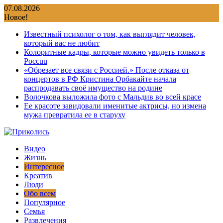
Перейти
07.08.2026
к
Новое!
содержимому
Известный психолог о том, как выглядит человек,
который вас не любит
Колоритные кадры, которые можно увидеть только в
Россuu
«Обрезает все связи с Россией.» После отказа от
концертов в РФ Кристина Орбакайте начала
распродавать своё имущество на родине
Волочкова выложила фото с Мальдив во всей красе
Ее красоте завидовали именитые актрисы, но измена
мужа превратила ее в старуху
Видео
Жизнь
Интересное
Креатив
Люди
Обо всем
Популярное
Семья
Развлечения