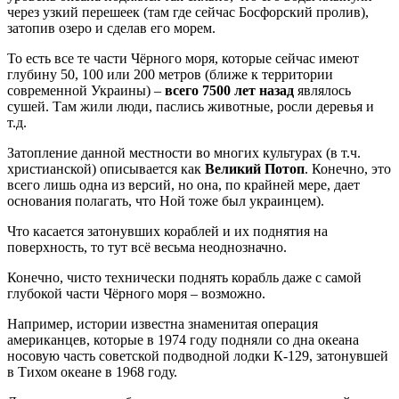
через узкий перешеек (там где сейчас Босфорский пролив),
затопив озеро и сделав его морем.
То есть все те части Чёрного моря, которые сейчас имеют
глубину 50, 100 или 200 метров (ближе к территории
современной Украины) –
всего 7500 лет назад
являлось
сушей. Там жили люди, паслись животные, росли деревья и
т.д.
Затопление данной местности во многих культурах (в т.ч.
христианской) описывается как
Великий Потоп
. Конечно, это
всего лишь одна из версий, но она, по крайней мере, дает
основания полагать, что Ной тоже был украинцем).
Что касается затонувших кораблей и их поднятия на
поверхность, то тут всё весьма неоднозначно.
Конечно, чисто технически поднять корабль даже с самой
глубокой части Чёрного моря – возможно.
Например, истории известна знаменитая операция
американцев, которые в 1974 году подняли со дна океана
носовую часть советской подводной лодки К-129, затонувшей
в Тихом океане в 1968 году.