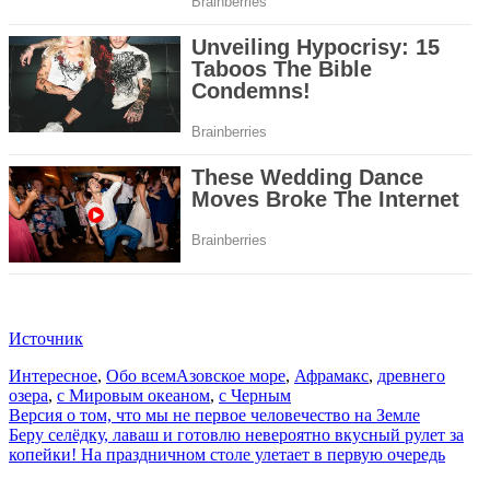
Источник
Интересное
,
Обо всем
Азовское море
,
Афрамакс
,
древнего
озера
,
с Мировым океаном
,
с Черным
Навигация
Версия о том, что мы не первое человечество на Земле
Беру селёдку, лаваш и готовлю невероятно вкусный рулет за
по
копейки! На праздничном столе улетает в первую очередь
записям