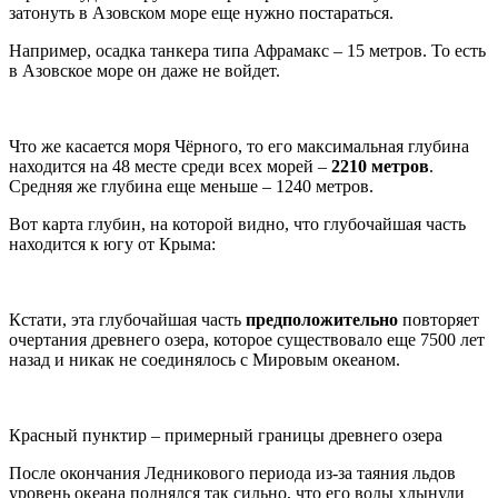
затонуть в Азовском море еще нужно постараться.
Например, осадка танкера типа Афрамакс – 15 метров. То есть
в Азовское море он даже не войдет.
Что же касается моря Чёрного, то его максимальная глубина
находится на 48 месте среди всех морей –
2210 метров
.
Средняя же глубина еще меньше – 1240 метров.
Вот карта глубин, на которой видно, что глубочайшая часть
находится к югу от Крыма:
Кстати, эта глубочайшая часть
предположительно
повторяет
очертания древнего озера, которое существовало еще 7500 лет
назад и никак не соединялось с Мировым океаном.
Красный пунктир – примерный границы древнего озера
После окончания Ледникового периода из-за таяния льдов
уровень океана поднялся так сильно, что его воды хлынули