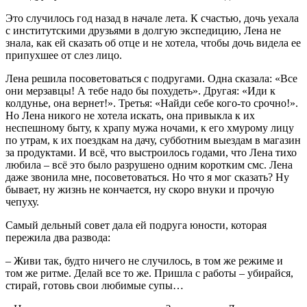
Это случилось год назад в начале лета. К счастью, дочь уехала
с институтскими друзьями в долгую экспедицию, Лена не
знала, как ей сказать об отце и не хотела, чтобы дочь видела ее
припухшее от слез лицо.
Лена решила посоветоваться с подругами. Одна сказала: «Все
они мерзавцы! А тебе надо бы похудеть». Другая: «Иди к
колдунье, она вернет!». Третья: «Найди себе кого-то срочно!».
Но Лена никого не хотела искать, она привыкла к их
неспешному быту, к храпу мужа ночами, к его хмурому лицу
по утрам, к их поездкам на дачу, субботним выездам в магазин
за продуктами. И всё, что выстроилось годами, что Лена тихо
любила – всё это было разрушено одним коротким смс. Лена
даже звонила мне, посоветоваться. Но что я мог сказать? Ну
бывает, ну жизнь не кончается, ну скоро внуки и прочую
чепуху.
Самый дельный совет дала ей подруга юности, которая
пережила два развода:
– Живи так, будто ничего не случилось, в том же режиме и
том же ритме. Делай все то же. Пришла с работы – убирайся,
стирай, готовь свои любимые супы…