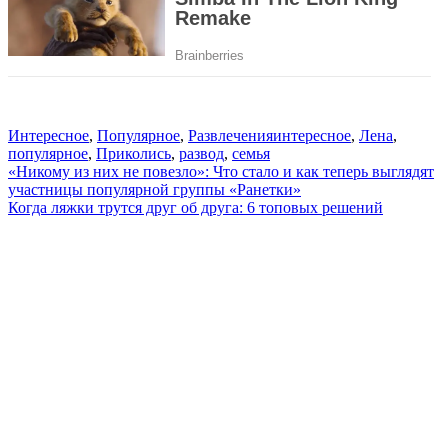
Интересное
,
Популярное
,
Развлечения
интересное
,
Лена
,
популярное
,
Приколись
,
развод
,
семья
Навигация
«Никому из них не повезло»: Что стало и как теперь выглядят
участницы популярной группы «Ранетки»
по
Когда ляжки трутся друг об друга: 6 топовых решений
записям