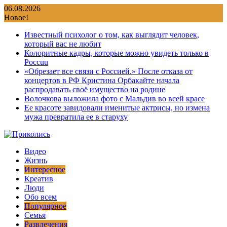
Перейти
06.08.2026
к
Новое!
содержимому
Известный психолог о том, как выглядит человек,
который вас не любит
Колоритные кадры, которые можно увидеть только в
Россuu
«Обрезает все связи с Россией.» После отказа от
концертов в РФ Кристина Орбакайте начала
распродавать своё имущество на родине
Волочкова выложила фото с Мальдив во всей красе
Ее красоте завидовали именитые актрисы, но измена
мужа превратила ее в старуху
Видео
Жизнь
Интересное
Креатив
Люди
Обо всем
Популярное
Семья
Развлечения