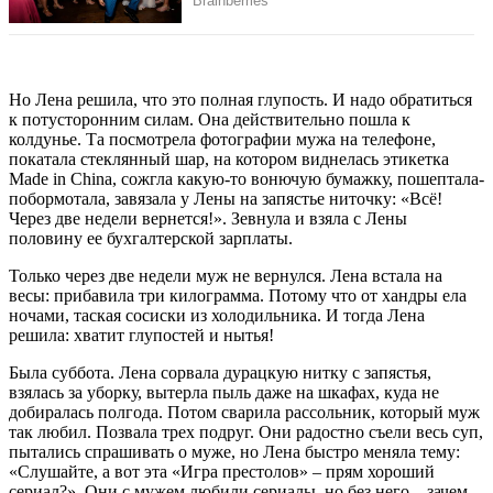
Но Лена решила, что это полная глупость. И надо обратиться
к потусторонним силам. Она действительно пошла к
колдунье. Та посмотрела фотографии мужа на телефоне,
покатала стеклянный шар, на котором виднелась этикетка
Made in China, сожгла какую-то вонючую бумажку, пошептала-
побормотала, завязала у Лены на запястье ниточку: «Всё!
Через две недели вернется!». Зевнула и взяла с Лены
половину ее бухгалтерской зарплаты.
Только через две недели муж не вернулся. Лена встала на
весы: прибавила три килограмма. Потому что от хандры ела
ночами, таская сосиски из холодильника. И тогда Лена
решила: хватит глупостей и нытья!
Была суббота. Лена сорвала дурацкую нитку с запястья,
взялась за уборку, вытерла пыль даже на шкафах, куда не
добиралась полгода. Потом сварила рассольник, который муж
так любил. Позвала трех подруг. Они радостно съели весь суп,
пытались спрашивать о муже, но Лена быстро меняла тему:
«Слушайте, а вот эта «Игра престолов» – прям хороший
сериал?». Они с мужем любили сериалы, но без него – зачем