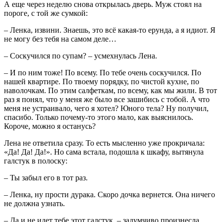
А еще через неделю снова открылась дверь. Муж стоял на
пороге, с той же сумкой:
– Ленка, извини. Знаешь, это всё какая-то ерунда, а я идиот. Я
не могу без тебя на самом деле…
– Соскучился по супам? – усмехнулась Лена.
– И по ним тоже! По всему. По тебе очень соскучился. По
нашей квартире. По твоему порядку, по чистой кухне, по
наволочкам. По этим салфеткам, по всему, как мы жили. В тот
раз я понял, что у меня же было все зашибись с тобой. А что
меня не устраивало, чего я хотел? Юного тела? Ну получил,
спасибо. Только почему-то этого мало, как выяснилось.
Короче, можно я останусь?
Лена не ответила сразу. То есть мысленно уже прокричала:
«Да! Да! Да!». Но сама встала, подошла к шкафу, вытянула
галстук в полоску:
– Ты забыл его в тот раз.
– Ленка, ну прости дурака. Скоро дочка вернется. Она ничего
не должна узнать.
– Да и не идет тебе этот галстук, – задумчиво произнесла