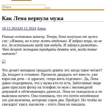
Как Лена вернула мужа
18.12.2024
20.12.2024
Анна
Раньше оставляли записку. Теперь Лена получила от мужа
смс: «Извини, но я хочу жить отдельно. Я забрал вещи, но не
все. За остальными заеду как-нибудь. И займусь разводом».
Что делает женщина тридцати девяти лет, когда такое
читает?
Что делает женщина тридцати девяти лет, когда такое читает?
Да, впадает в отчаяние. Прожили двадцать лет вместе, уже
взрослая дочь – и здрасьте, «пора жить отдельно». Да, Лена
давно подозревала, что у мужа кто-то есть. Заботливые люди
даже прислали фотку на телефон: ее муж с миловидной
девушкой в обтягивающих джинсах. Лена не скандалила и не
выясняла ничего. Она понимала, что это почти неизбежное
зло для мужчины, которому сорок два. Пройдет. Но чтобы он
сам вдруг ушел, насовсем – этого Лена не ожидала.