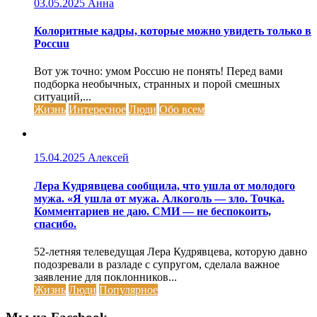
03.05.2025
Анна
Колоритные кадры, которые можно увидеть только в
Россuu
Вот уж точно: умом Россuю не понять! Перед вами
подборка необычных, странных и порой смешных
ситуаций,...
Жизнь
Интересное
Люди
Обо всем
15.04.2025
Алексей
Лера Кудрявцева сообщила, что ушла от молодого
мужа. «Я ушла от мужа. Алкоrоль — зло. Точка.
Комментариев не даю. СМИ — не беспокоить,
спасибо.
52-летняя телеведущая Лера Кудрявцева, которую давно
подозревали в разладе с супругом, сделала важное
заявление для поклонников...
Жизнь
Люди
Популярное