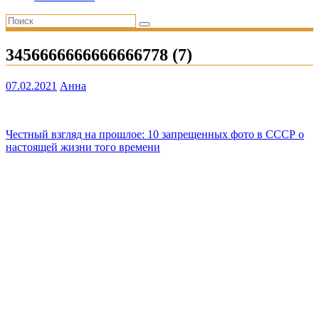
3456666666666666778 (7)
07.02.2021
Анна
Навигация
Честный взгляд на прошлое: 10 запрещенных фото в СССР о
настоящей жизни того времени
по
записям