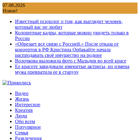
Перейти
07.08.2026
к
Новое!
содержимому
Известный психолог о том, как выглядит человек,
который вас не любит
Колоритные кадры, которые можно увидеть только в
Россuu
«Обрезает все связи с Россией.» После отказа от
концертов в РФ Кристина Орбакайте начала
распродавать своё имущество на родине
Волочкова выложила фото с Мальдив во всей красе
Ее красоте завидовали именитые актрисы, но измена
мужа превратила ее в старуху
Видео
Жизнь
Интересное
Креатив
Люди
Обо всем
Популярное
Семья
Развлечения