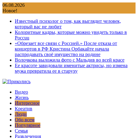
Перейти
06.08.2026
к
Новое!
содержимому
Известный психолог о том, как выглядит человек,
который вас не любит
Колоритные кадры, которые можно увидеть только в
Россuu
«Обрезает все связи с Россией.» После отказа от
концертов в РФ Кристина Орбакайте начала
распродавать своё имущество на родине
Волочкова выложила фото с Мальдив во всей красе
Ее красоте завидовали именитые актрисы, но измена
мужа превратила ее в старуху
Видео
Жизнь
Интересное
Креатив
Люди
Обо всем
Популярное
Семья
Развлечения