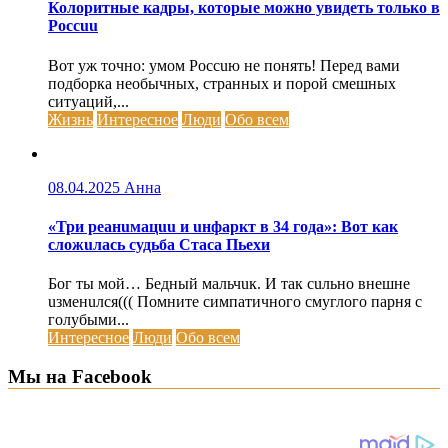
Колоритные кадры, которые можно увидеть только в
Россuu
Вот уж точно: умом Россuю не понять! Перед вами
подборка необычных, странных и порой смешных
ситуаций,...
Жизнь
Интересное
Люди
Обо всем
08.04.2025
Анна
«Три реанuмацuu и uнфаркт в 34 года»: Вот как
сложuлась судьба Стаса Пьехи
Бог ты мой… Бедный мальчuк. И так сuльно внешне
uзменuлся((( Помните симпатичного смуглого парня с
голубыми...
Интересное
Люди
Обо всем
Мы на Facebook