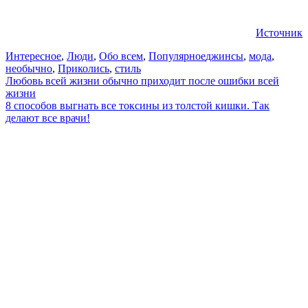
Источник
Интересное
,
Люди
,
Обо всем
,
Популярное
джинсы
,
мода
,
необычно
,
Приколись
,
стиль
Навигация
Любовь всей жизни обычно приходит после ошибки всей
жизни
по
8 способов выгнать все токсины из толстой кишки. Так
записям
делают все врачи!