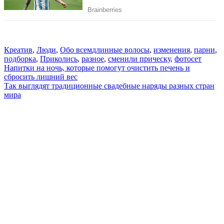
Креатив
,
Люди
,
Обо всем
длинные волосы
,
изменения
,
парни
,
подборка
,
Приколись
,
разное
,
сменили прическу
,
фотосет
Навигация
Напитки на ночь, которые помогут очистить печень и
сбросить лишний вес
по
Так выглядят традиционные свадебные наряды разных стран
записям
мира