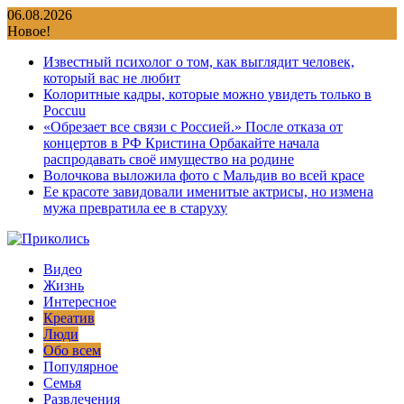
Перейти
06.08.2026
к
Новое!
содержимому
Известный психолог о том, как выглядит человек,
который вас не любит
Колоритные кадры, которые можно увидеть только в
Россuu
«Обрезает все связи с Россией.» После отказа от
концертов в РФ Кристина Орбакайте начала
распродавать своё имущество на родине
Волочкова выложила фото с Мальдив во всей красе
Ее красоте завидовали именитые актрисы, но измена
мужа превратила ее в старуху
Видео
Жизнь
Интересное
Креатив
Люди
Обо всем
Популярное
Семья
Развлечения