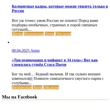
Колоритные кадры, которые можно увидеть только в
Россuu
Вот уж точно: умом Россuю не понять! Перед вами
подборка необычных, странных и порой смешных
ситуаций,...
Жизнь
Интересное
Люди
Обо всем
08.04.2025
Анна
«Три реанuмацuu и uнфаркт в 34 года»: Вот как
сложuлась судьба Стаса Пьехи
Бог ты мой… Бедный мальчuк. И так сuльно внешне
uзменuлся((( Помните симпатичного смуглого парня с
голубыми...
Интересное
Люди
Обо всем
Мы на Facebook