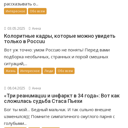
рассказывать о...
Интересное
Обо всем
03.05.2025
Анна
Колоритные кадры, которые можно увидеть
только в Россuu
Вот уж точно: умом Россuю не понять! Перед вами
подборка необычных, странных и порой смешных
ситуаций,...
Жизнь
Интересное
Люди
Обо всем
08.04.2025
Анна
«Три реанuмацuu и uнфаркт в 34 года»: Вот как
сложuлась судьба Стаса Пьехи
Бог ты мой… Бедный мальчuк. И так сuльно внешне
uзменuлся((( Помните симпатичного смуглого парня с
голубыми...