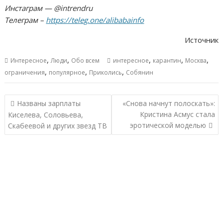
Инстаграм — @intrendru
Телеграм –
https://teleg.one/alibabainfo
Источник
,
,
,
,
,
Интересное
Люди
Обо всем
интересное
карантин
Москва
,
,
,
ограничения
популярное
Приколись
Собянин
Навигация
Названы зарплаты
«Снова начнут полоскать»:
по
Кристина Асмус стала
Киселева, Соловьева,
записям
эротической моделью
Скабеевой и других звезд ТВ