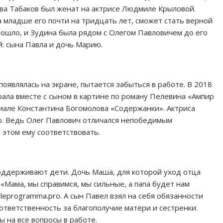
тва Табаков был женат на актрисе Людмиле Крыловой.
а младше его почти на тридцать лет, сможет стать верной
ошло, и Зудина была рядом с Олегом Павловичем до его
й: сына Павла и дочь Марию.
появлялась на экране, пытается забыться в работе. В 2018
рала вместе с сыном в картине по роману Пелевина «Ампир
риале Константина Богомолова «Содержанки». Актриса
ию. Ведь Олег Павлович отличался непобедимым
 этом ему соответствовать.
оддерживают дети. Дочь Маша, для которой уход отца
«Мама, мы справимся, мы сильные, а папа будет нам
leprogramma.pro. А сын Павел взял на себя обязанности
ответственность за благополучие матери и сестренки.
 на все вопросы в работе.