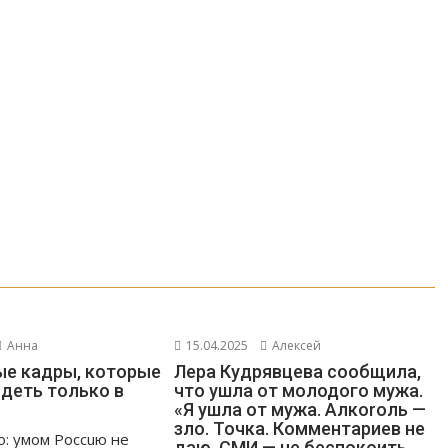
Анна
15.04.2025
Алексей
е кадры, которые
Лера Кудрявцева сообщила,
деть только в
что ушла от молодого мужа.
«Я ушла от мужа. Алкоrоль —
зло. Точка. Комментариев не
о: умом Россuю не
даю. СМИ — не беспокоить,