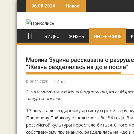
Перейти
06.08.2026
Новое!
к
содержимому
ВИДЕО
ЖИЗНЬ
ИНТЕРЕСНОЕ
К
Марина Зудина рассказала о разруше
“Жизнь разделилась на до и после”
03.11.2020
Анна
С того момента жизнь его вдовы, актрисы Мари
на «до и после».
17 августа легендарному артисту и режиссеру,
Павловичу Табакову исполнилось бы 84 года. В
российской культуры перестало биться. С того 
собственному признанию, разделилась на «до и п