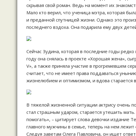
скрывая свой роман. Ведь на момент их знакомс
Мало кто верил, что ученица мэтра, которая был
и преданной спутницей жизни. Однако это произ
последнего вздоха. Она подарила ему двух дете
Сейчас Зудина, которая в последние годы редко 
году она снялась в проекте «Хорошая жена», сыг
V», а также приняла участие в прогремевшем се
считает, что не имеет права поддаваться унын
жизнелюбием и оптимизмом, и вдова старается в
В тяжелой жизненной ситуации актрису очень п
стал страшным ударом, старается утешить мать. 
помогать», – цитирует слова девочки издание Te
главного мужчины в семье, теперь на нем лежит 
Следуя заветам Олега Павловича, он ищет ответы