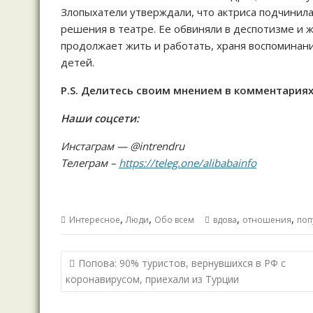
Злопыхатели утверждали, что актриса подчинила
решения в театре. Ее обвиняли в деспотизме и ж
продолжает жить и работать, храня воспоминани
детей.
P.S. Делитесь своим мнением в комментариях
Наши соцсети:
Инстаграм — @intrendru
Телеграм –
https://teleg.one/alibabainfo
,
,
,
,
Интересное
Люди
Обо всем
вдова
отношения
поп
Навигация
Попова: 90% туристов, вернувшихся в РФ с
по
коронавирусом, приехали из Турции
записям