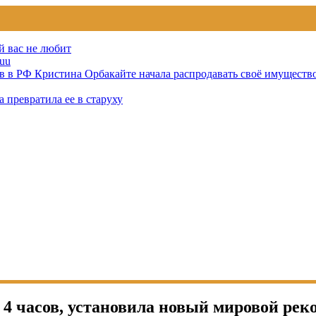
й вас не любит
uu
тов в РФ Кристина Орбакайте начала распродавать своё имуществ
 превратила ее в старуху
4 часов, установила новый мировой рек