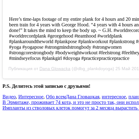
Here’s time-laps footage of my entire plank for 4 hours and 20 min
been train for 4 years with George Hood. “4 years with 4 hours a
done!” It takes the mind to keep the body up. ~ G.H. #worldrecor
#worldrecordplank #georgehood #teamhood #worldplank
#plankaroundtheworld #plankpose #plankworkout #plankstrong #
#yoga #yogapose #strongmindstrongbody #strongwomen
#strongcorestrongbody #bodyweightworkout #feelstrong #feelthe
#mindseyefocus #plankgirl #doyoga #practicepracticepractice
Публикация от
Dana Glowacka
(@dbg_plankdoyoga)
25 Май 201
P.S. Делитесь этой записью с друзьями!
Видео
,
Интересное
,
Обо всем
Дана Гловацкая
,
интересное
,
план
Навигация
В Эрмитаже, проживает 74 кота, и это не просто так, они испо
Импланты из стволовых клеток помогут за 2 месяца вырастить
по
записям