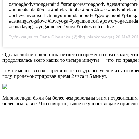
#strongbodystrongermind #strongcorestrongbody #getastrongcore
#unbreakable #focus #mindest #tobe #todo #tosee #bodymindconn
#believeinyourself #trainyourmindandbody #georgehood #plankgi
#ashtangayogalove #loveyoga #yogamontreal #poweryogacanada
#canadayoga #yogaquebec #yoga #makesmefeelalive
Публикация от
Dana Glowacka
(@dbg_plankdoyoga)
20 Май 201
Однако любой поклонник фитнеса непременно вам скажет, что т
продолжалась всего каких-то четыре минуты — что, по правде г
Тем не менее, за годы тренировок ей удалось увеличить это в
году, продемонстрировав время 2 часа и 5 минут.
Многие люди были бы более чем довольны этим потрясающим резу
более чем вдвое. Что говорить, такое её упорство даже привело