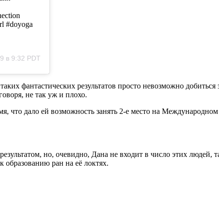
ection
rl #doyoga
9 в 9:32 PDT
аких фантастических результатов просто невозможно добиться з
оворя, не так уж и плохо.
ремя, что дало ей возможность занять 2-е место на Международн
льтатом, но, очевидно, Дана не входит в число этих людей, так
 к образованию ран на её локтях.