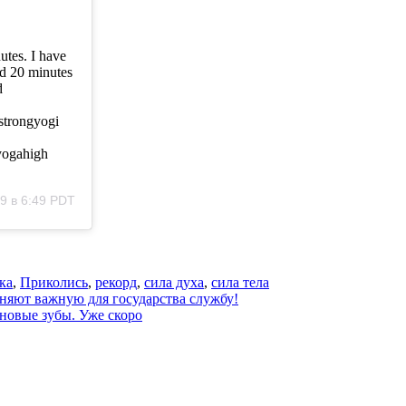
utes. I have
nd 20 minutes
d
strongyogi
yogahigh
9 в 6:49 PDT
ка
,
Приколись
,
рекорд
,
сила духа
,
сила тела
лняют важную для государства службу!
 новые зубы. Уже скоро