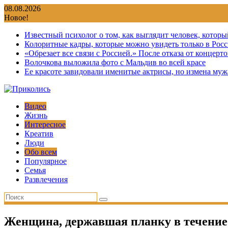
Перейти
08.08.2026
к
Новое!
содержимому
Известный психолог о том, как выглядит человек, которы
Колоритные кадры, которые можно увидеть только в Росс
«Обрезает все связи с Россией.» После отказа от концер
Волочкова выложила фото с Мальдив во всей красе
Ее красоте завидовали именитые актрисы, но измена мужа
Видео
Жизнь
Интересное
Креатив
Люди
Обо всем
Популярное
Семья
Развлечения
Женщина, державшая планку в течение 