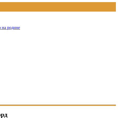
о на родине
орд