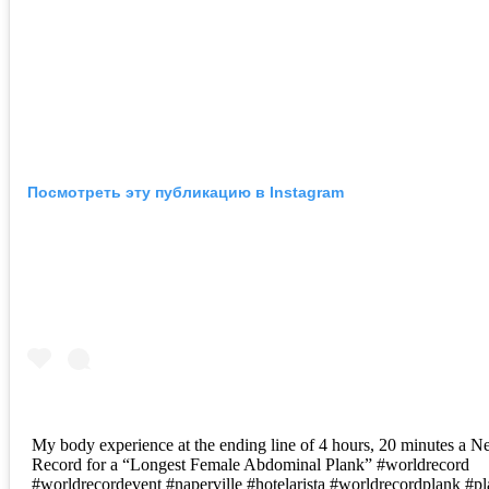
Посмотреть эту публикацию в Instagram
My body experience at the ending line of 4 hours, 20 minutes a 
Record for a “Longest Female Abdominal Plank” #worldrecord
#worldrecordevent #naperville #hotelarista #worldrecordplank #p