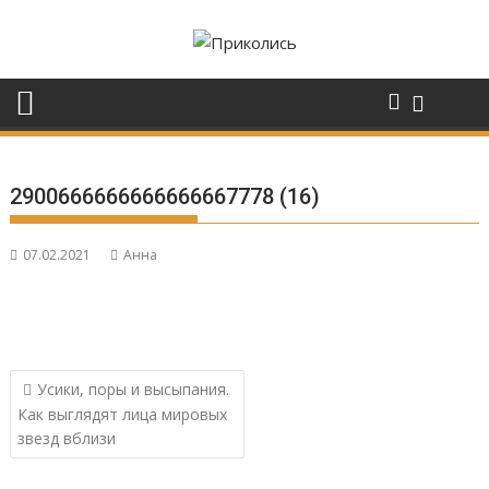
Перейти
к
содержимому
2900666666666666667778 (16)
07.02.2021
Анна
Навигация
Усики, поры и высыпания.
по
Как выглядят лица мировых
записям
звезд вблизи