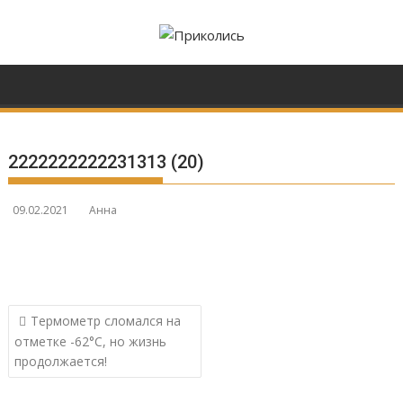
Перейти
к
содержимому
2222222222231313 (20)
09.02.2021
Анна
Навигация
Термометр сломался на
по
отметке -62°С, но жизнь
записям
продолжается!