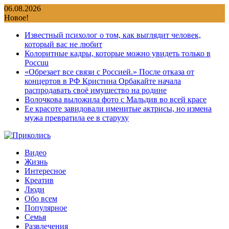
Перейти
06.08.2026
к
Новое!
содержимому
Известный психолог о том, как выглядит человек,
который вас не любит
Колоритные кадры, которые можно увидеть только в
Россuu
«Обрезает все связи с Россией.» После отказа от
концертов в РФ Кристина Орбакайте начала
распродавать своё имущество на родине
Волочкова выложила фото с Мальдив во всей красе
Ее красоте завидовали именитые актрисы, но измена
мужа превратила ее в старуху
Видео
Жизнь
Интересное
Креатив
Люди
Обо всем
Популярное
Семья
Развлечения