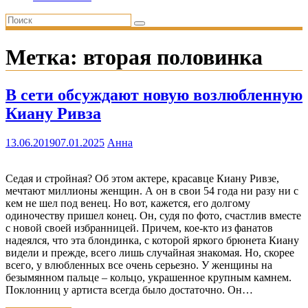
Метка:
вторая половинка
В сети обсуждают новую возлюбленную
Киану Ривза
13.06.2019
07.01.2025
Анна
Седая и стройная? Об этом актере, красавце Киану Ривзе,
мечтают миллионы женщин. А он в свои 54 года ни разу ни с
кем не шел под венец. Но вот, кажется, его долгому
одиночеству пришел конец. Он, судя по фото, счастлив вместе
с новой своей избранницей. Причем, кое-кто из фанатов
надеялся, что эта блондинка, с которой яркого брюнета Киану
видели и прежде, всего лишь случайная знакомая. Но, скорее
всего, у влюбленных все очень серьезно. У женщины на
безымянном пальце – кольцо, украшенное крупным камнем.
Поклонниц у артиста всегда было достаточно. Он…