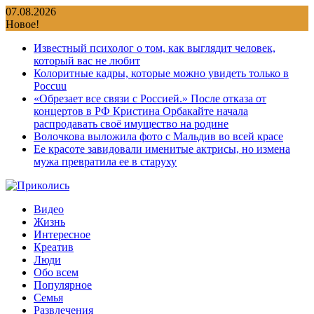
Перейти
07.08.2026
к
Новое!
содержимому
Известный психолог о том, как выглядит человек,
который вас не любит
Колоритные кадры, которые можно увидеть только в
Россuu
«Обрезает все связи с Россией.» После отказа от
концертов в РФ Кристина Орбакайте начала
распродавать своё имущество на родине
Волочкова выложила фото с Мальдив во всей красе
Ее красоте завидовали именитые актрисы, но измена
мужа превратила ее в старуху
Видео
Жизнь
Интересное
Креатив
Люди
Обо всем
Популярное
Семья
Развлечения