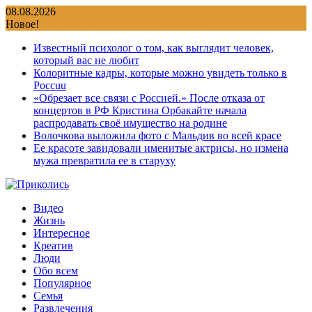
Перейти
08.08.2026
к
Новое!
содержимому
Известный психолог о том, как выглядит человек,
который вас не любит
Колоритные кадры, которые можно увидеть только в
Россuu
«Обрезает все связи с Россией.» После отказа от
концертов в РФ Кристина Орбакайте начала
распродавать своё имущество на родине
Волочкова выложила фото с Мальдив во всей красе
Ее красоте завидовали именитые актрисы, но измена
мужа превратила ее в старуху
Видео
Жизнь
Интересное
Креатив
Люди
Обо всем
Популярное
Семья
Развлечения