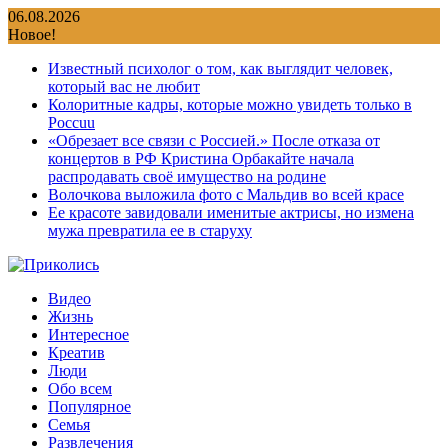
Перейти
06.08.2026
к
Новое!
содержимому
Известный психолог о том, как выглядит человек,
который вас не любит
Колоритные кадры, которые можно увидеть только в
Россuu
«Обрезает все связи с Россией.» После отказа от
концертов в РФ Кристина Орбакайте начала
распродавать своё имущество на родине
Волочкова выложила фото с Мальдив во всей красе
Ее красоте завидовали именитые актрисы, но измена
мужа превратила ее в старуху
Видео
Жизнь
Интересное
Креатив
Люди
Обо всем
Популярное
Семья
Развлечения