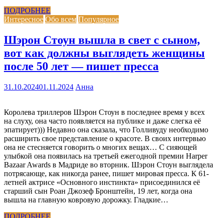
ПОДРОБНЕЕ
Интересное
Обо всем
Популярное
Шэрон Стоун вышла в свет с сыном,
вот как должны выглядеть женщины
после 50 лет — пишет пресса
31.10.2024
01.11.2024
Анна
Королева триллеров Шэрон Стоун в последнее время у всех
на слуху, она часто появляется на публике и даже слегка её
эпатирует))) Недавно она сказала, что Голливуду необходимо
расширить свое представление о красоте. В своих интервью
она не стесняется говорить о многих вещах… С сияющей
улыбкой она появилась на третьей ежегодной премии Harper
Bazaar Awards в Мадриде во вторник. Шэрон Стоун выглядела
потрясающе, как никогда ранее, пишет мировая пресса. К 61-
летней актрисе «Основного инстинкта» присоединился её
старший сын Роан Джозеф Бронштейн, 19 лет, когда она
вышла на главную ковровую дорожку. Гладкие…
ПОДРОБНЕЕ