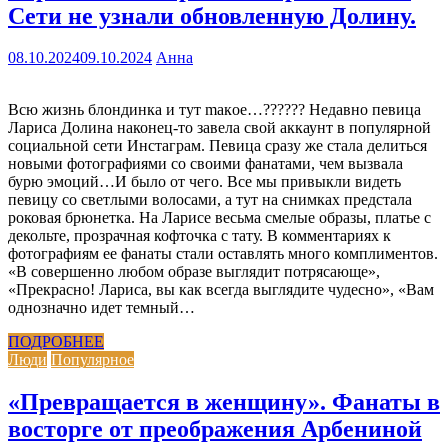
Сети не узнали обновленную Долину.
08.10.2024
09.10.2024
Анна
Всю жизнь блондинка и тут maкoe…?????? Недавно певица
Лариса Долина наконец-то завела свой аккаунт в популярной
социальной сети Инстаграм. Певица сразу же стала делиться
новыми фотографиями со своими фанатами, чем вызвала
бурю эмоций…И было от чего. Все мы привыкли видеть
певицу со светлыми волосами, а тут на снимках предстала
роковая брюнетка. На Ларисе весьма смелые образы, платье с
декольте, прозрачная кофточка с тату. В комментариях к
фотографиям ее фанаты стали оставлять много комплиментов.
«В совершенно любом образе выглядит потрясающе»,
«Прекрасно! Лариса, вы как всегда выглядите чудесно», «Вам
однозначно идет темный…
ПОДРОБНЕЕ
Люди
Популярное
«Превращается в женщину». Фанаты в
восторге от преображения Арбениной