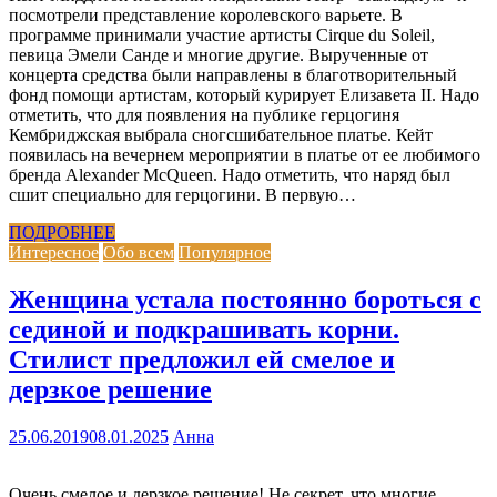
посмотрели представление королевского варьете. В
программе принимали участие артисты Cirque du Soleil,
певица Эмели Санде и многие другие. Вырученные от
концерта средства были направлены в благотворительный
фонд помощи артистам, который курирует Елизавета II. Надо
отметить, что для появления на публике герцогиня
Кембриджская выбрала сногсшибательное платье. Кейт
появилась на вечернем мероприятии в платье от ее любимого
бренда Alexander McQueen. Надо отметить, что наряд был
сшит специально для герцогини. В первую…
ПОДРОБНЕЕ
Интересное
Обо всем
Популярное
Женщина устала постоянно бороться с
сединой и подкрашивать корни.
Стилист предложил ей смелое и
дерзкое решение
25.06.2019
08.01.2025
Анна
Очень смелое и дерзкое решение! Не секрет, что многие