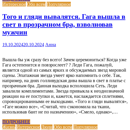
Интересное
Обо всем
Популярное
Того и гляди вывалятся. Гага вышла в
свет в прозрачном бра, взволновав
мужчин
19.10.2024
20.10.2024
Анна
Вышла бы уж сразу без всего! Зачем церемониться? Когда уже
Гага остепенится и повзрослеет? ? Леди Гага, пожалуй,
является одной из самых ярких и обсуждаемых звезд мировой
сцены. Эпатажная звезда умеет ярко напомнить о себе. Так,
например, на днях голливудская дива вышла в свет в платье с
прозрачным бра. Данная выходка всполошила Сеть. Леди
завалили комплиментами. Звезда привыкла к неоднозначной
реакции на ее поступки и, кажется, наслаждается сплетнями,
спровоцированными ее выходками. «Того и гляди вывалятся»,
«Гаге можно все», «Считай, что сэкономила на ткани,
использовав бант не по назначению», «Смело, однако»,…
ПОДРОБНЕЕ
Жизнь
Интересное
Люди
Обо всем
Популярное