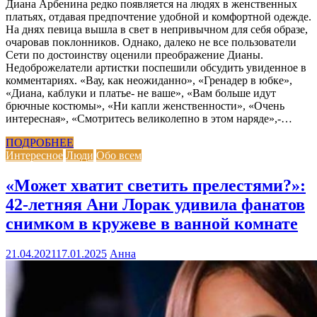
Диана Арбенина редко появляется на людях в женственных
платьях, отдавая предпочтение удобной и комфортной одежде.
На днях певица вышла в свет в непривычном для себя образе,
очаровав поклонников. Однако, далеко не все пользователи
Сети по достоинству оценили преображение Дианы.
Недоброжелатели артистки поспешили обсудить увиденное в
комментариях. «Вау, как неожиданно», «Гренадер в юбке»,
«Диана, каблуки и платье- не ваше», «Вам больше идут
брючные костюмы», «Ни капли женственности», «Очень
интересная», «Смотритесь великолепно в этом наряде»,-…
ПОДРОБНЕЕ
Интересное
Люди
Обо всем
«Может хватит светить прелестями?»:
42-летняя Ани Лорак удивила фанатов
снимком в кружеве в ванной комнате
21.04.2021
17.01.2025
Анна