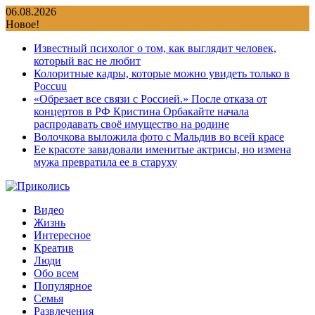
Перейти
06.08.2026
к
Новое!
содержимому
Известный психолог о том, как выглядит человек,
который вас не любит
Колоритные кадры, которые можно увидеть только в
Россuu
«Обрезает все связи с Россией.» После отказа от
концертов в РФ Кристина Орбакайте начала
распродавать своё имущество на родине
Волочкова выложила фото с Мальдив во всей красе
Ее красоте завидовали именитые актрисы, но измена
мужа превратила ее в старуху
Видео
Жизнь
Интересное
Креатив
Люди
Обо всем
Популярное
Семья
Развлечения