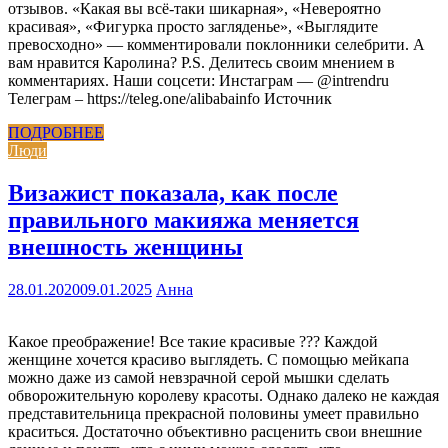
отзывов. «Какая вы всё-таки шикарная», «Невероятно
красивая», «Фигурка просто загляденье», «Выглядите
превосходно» — комментировали поклонники селебрити. А
вам нравится Каролина? P.S. Делитесь своим мнением в
комментариях. Наши соцсети: Инстаграм — @intrendru
Телеграм – https://teleg.one/alibabainfo Источник
ПОДРОБНЕЕ
Люди
Визажист показала, как после
правильного макияжа меняется
внешность женщины
28.01.2020
09.01.2025
Анна
Какое преображение! Все такие красивые ??? Каждой
женщине хочется красиво выглядеть. С помощью мейкапа
можно даже из самой невзрачной серой мышки сделать
обворожительную королеву красоты. Однако далеко не каждая
представительница прекрасной половины умеет правильно
краситься. Достаточно объективно расценить свои внешние