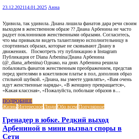
23.12.2021
14.01.2025
Анна
Удивила, так удивила. Диана лишила фанатов дара речи своим
выходом в женственном образе ?? Диана Арбенина не часто
радует поклонников женственными образами. Согласитесь,
что мы привыкли видеть талантливую исполнительницу в
спортивных образах, которые не сковывают Диану в
движениях. Посмотреть эту публикацию в Instagram
Публикация от Diana Arbenina/Диана Арбенина
(@_diana_arbenina) Однако, на днях Арбенина решила
побаловать фанатов женственным преображением, представ
перед зрителями в кокетливом платье в пол, дополнив образ
стильной шубкой. «Диана, вы умеете удивлять», «Вам очень
идут женственные наряды», «В женщину превращается»,
«Какая классная», «Пожалуйста, побольше образов в…
ПОДРОБНЕЕ
Жизнь
Интересное
Люди
Обо всем
Популярное
Гренадер в юбке. Редкий выход
Арбениной в мини вызвал споры в
Сети