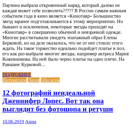
Паулина выбрала откровенный наряд, который далеко не
каждая может себе позволить????? В России самым важным
событием года в кино является «Кинотавр» Большинство
звезд заранее подготавливаются к этому мероприятию. Но
бывают и исключения, некоторые звезды приходят на
«Кинотавр» в совершенно обычной и невзрачной одежде.
Многие рассчитывали увидеть эпатажный образ Елены
Берковой, но на деле оказалось, что не от нее стоило этого
ждать. На такое торжество идеально подойдет платье в пол,
его как раз выбрали многие звезды, например актриса Мария
Кожевникова. На ней было черно платье на одно плечо. На
Равшане Курковой…
ПОДРОБНЕЕ
Интересное
Люди
Обо всем
12 фотографий неидеальной
Дженнифер Лопес. Вот так она
выглядит без фотошопа и ретуши
10.06.2019
Анна