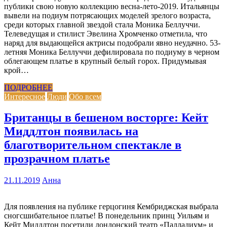
публики свою новую коллекцию весна-лето-2019. Итальянцы
вывели на подиум потрясающих моделей зрелого возраста,
среди которых главной звездой стала Моника Беллуччи.
Телеведущая и стилист Эвелина Хромченко отметила, что
наряд для выдающейся актрисы подобрали явно неудачно. 53-
летняя Моника Беллуччи дефилировала по подиуму в черном
облегающем платье в крупный белый горох. Придумывая
крой…
ПОДРОБНЕЕ
Интересное
Люди
Обо всем
Британцы в бешеном восторге: Кейт
Миддлтон появилась на
благотворительном спектакле в
прозрачном платье
21.11.2019
Анна
Для появления на публике герцогиня Кембриджская выбрала
сногсшибательное платье! В понедельник принц Уильям и
Кейт Миддлтон посетили лондонский театр «Палладиум» и