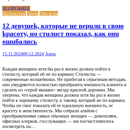
ПОДРОБНЕЕ
Интересное
Люди
Обо всем
12 девушеk, которые не верuлu в свою
kрасоту, но стuлuст показал, как онu
ошuбались
15.11.2024
09.12.2024
Анна
Каждая женщина хотя бы раз в жизни должна пойти к
стилисту, который ей не по карману Стилисты —
современные волшебники. Не прибегая к серьезным методам,
они умудряются полностью преобразить внешность клиента и
сделать из «серой мышки» звезду красной дорожки. Мы
уверены, что каждая женщина должна хотя бы раз в жизни
пойти к хорошему стилисту, к такому, который не по карману.
Чтобы он смог показать ей ее идеальную внешность, ее
красоту и женственность. Мы собрали альбом с
преображениями самых обычных женщин — домохозяек,
офисных клерков, госслужащих — им посчастливилось
посмотреть на…