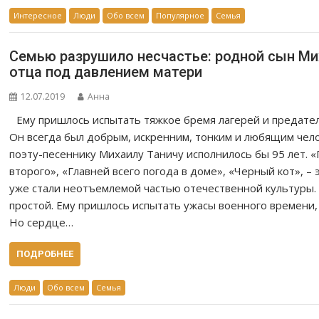
Интересное
Люди
Обо всем
Популярное
Семья
Семью разрушило несчастье: родной сын Ми
отца под давлением матери
12.07.2019
Анна
Ему пришлось испытать тяжкое бремя лагерей и предател
Он всегда был добрым, искренним, тонким и любящим чел
поэту-песеннику Михаилу Таничу исполнилось бы 95 лет. «Г
второго», «Главней всего погода в доме», «Черный кот», – 
уже стали неотъемлемой частью отечественной культуры. 
простой. Ему пришлось испытать ужасы военного времени,
Но сердце…
ПОДРОБНЕЕ
Люди
Обо всем
Семья