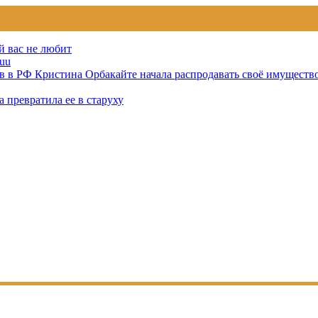
й вас не любит
uu
тов в РФ Кристина Орбакайте начала распродавать своё имуществ
 превратила ее в старуху