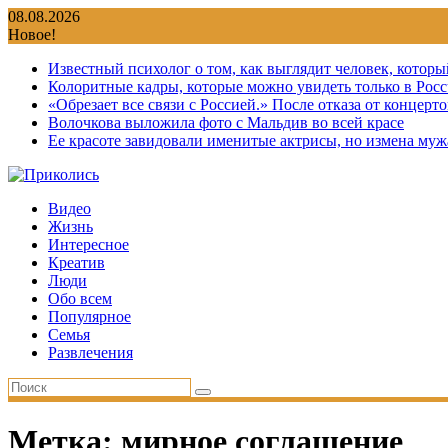
Перейти
08.08.2026
к
Новое!
содержимому
Известный психолог о том, как выглядит человек, которы
Колоритные кадры, которые можно увидеть только в Росс
«Обрезает все связи с Россией.» После отказа от концер
Волочкова выложила фото с Мальдив во всей красе
Ее красоте завидовали именитые актрисы, но измена мужа
Видео
Жизнь
Интересное
Креатив
Люди
Обо всем
Популярное
Семья
Развлечения
Метка:
мирное соглашение