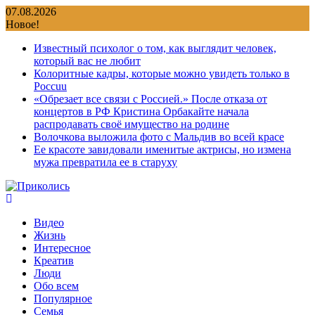
Перейти
07.08.2026
к
Новое!
содержимому
Известный психолог о том, как выглядит человек,
который вас не любит
Колоритные кадры, которые можно увидеть только в
Россuu
«Обрезает все связи с Россией.» После отказа от
концертов в РФ Кристина Орбакайте начала
распродавать своё имущество на родине
Волочкова выложила фото с Мальдив во всей красе
Ее красоте завидовали именитые актрисы, но измена
мужа превратила ее в старуху
Видео
Жизнь
Интересное
Креатив
Люди
Обо всем
Популярное
Семья