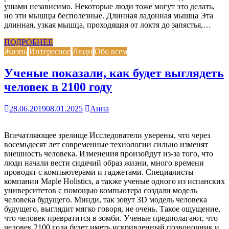
ушами независимо. Некоторые люди тоже могут это делать,
но эти мышцы бесполезные. Длинная ладонная мышца Эта
длинная, узкая мышца, проходящая от локтя до запястья,…
ПОДРОБНЕЕ
Жизнь
Интересное
Люди
Обо всем
Ученые показали, как будет выглядеть
человек в 2100 году
28.06.2019
08.01.2025
Анна
Впечатляющее зрелище Исследователи уверены, что через
восемьдесят лет современные технологии сильно изменят
внешность человека. Изменения произойдут из-за того, что
люди начали вести сидячий образ жизни, много времени
проводят с компьютерами и гаджетами. Специалисты
компании Maple Holistics, а также ученые одного из испанских
университетов с помощью компьютера создали модель
человека будущего. Минди, так зовут ЗD модель человека
будущего, выглядит мягко говоря, не очень. Такое ощущение,
что человек превратится в зомби. Ученые предполагают, что
человек 2100 года будет иметь искривленный позвоночник и