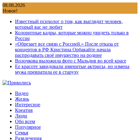
Перейти
08.08.2026
к
Новое!
содержимому
Известный психолог о том, как выглядит человек,
который вас не любит
Колоритные кадры, которые можно увидеть только в
Россuu
«Обрезает все связи с Россией.» После отказа от
концертов в РФ Кристина Орбакайте начала
распродавать своё имущество на родине
Волочкова выложила фото с Мальдив во всей красе
Ее красоте завидовали именитые актрисы, но измена
мужа превратила ее в старуху
Видео
Жизнь
Интересное
Креатив
Люди
Обо всем
Популярное
Семья
Развлечения