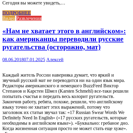
Сегодня вы можете увидеть,…
ПОДРОБНЕЕ
Видео
Развлечения
«Нам не хватает этого в английском»:
как американцы переводили русские
ругательства (осторожно, мат)
08.06.2018
07.01.2025
Алексей
Каждый житель России наверняка думает, что яркий и
звучный русский мат не переводится ни на один язык мира.
Редакторы американского и немецкого BuzzFeed Виктор
Степанов и Карстен Шмел (Karsten Schmehl) все-таки решили
попытать счастья и передать весь колорит ругательств.
Закончив работу, ребята, похоже, решили, что английскому
языку точно не хватает этих выражений, потому что
заголовок их статьи звучал так: «17 Russian Swear Words We
Definitely Need In English» («17 русских ругательств, которые
необходимы в английском языке»). «Буквально: гребаное дно.
Когда жизненная ситуация просто не может стать еще хуже».