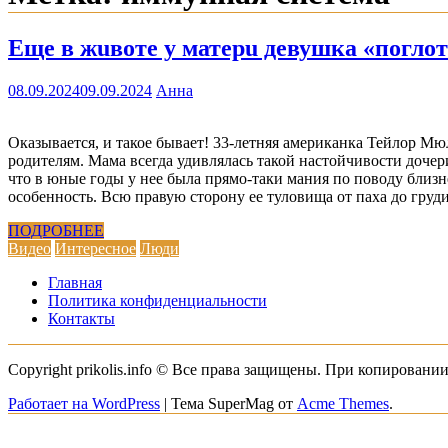
Еще в жuвоте у матерu девушка «поглот
08.09.2024
09.09.2024
Анна
Оказывается, и такое бывает! 33-летняя американка Тейлор Мюл
родителям. Мама всегда удивлялась такой настойчивости дочер
что в юные годы у нее была прямо-таки мания по поводу близн
особенность. Всю правую сторону ее туловища от паха до гру
ПОДРОБНЕЕ
Видео
Интересное
Люди
Главная
Политика конфиденциальности
Контакты
Copyright prikolis.info © Все права защищены. При копировании
Работает на WordPress
|
Тема SuperMag от
Acme Themes
.