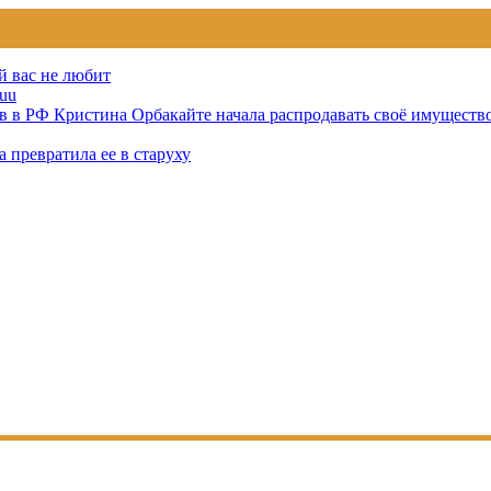
й вас не любит
uu
тов в РФ Кристина Орбакайте начала распродавать своё имуществ
 превратила ее в старуху