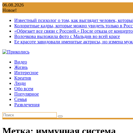
Перейти
06.08.2026
к
Новое!
содержимому
Известный психолог о том, как выглядит человек, которы
Колоритные кадры, которые можно увидеть только в Росс
«Обрезает все связи с Россией.» После отказа от концер
Волочкова выложила фото с Мальдив во всей красе
Ее красоте завидовали именитые актрисы, но измена мужа
Видео
Жизнь
Интересное
Креатив
Люди
Обо всем
Популярное
Семья
Развлечения
Метка:
иммунная система