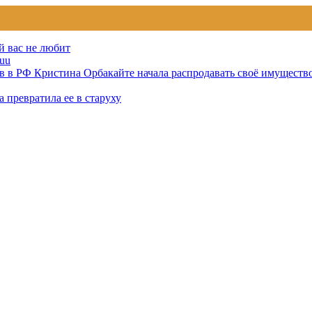
й вас не любит
uu
тов в РФ Кристина Орбакайте начала распродавать своё имуществ
 превратила ее в старуху