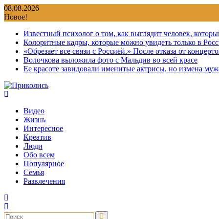
Перейти
08.08.2026
к
Новое!
содержимому
Известный психолог о том, как выглядит человек, которы
Колоритные кадры, которые можно увидеть только в Росс
«Обрезает все связи с Россией.» После отказа от концер
Волочкова выложила фото с Мальдив во всей красе
Ее красоте завидовали именитые актрисы, но измена мужа
Видео
Жизнь
Интересное
Креатив
Люди
Обо всем
Популярное
Семья
Развлечения