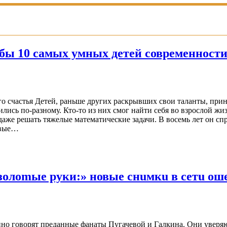
бы 10 самых умных детей современност
го счастья Детей, раньше других раскрывших свои таланты, при
ись по-разному. Кто-то из них смог найти себя во взрослой жиз
даже решать тяжелые математические задачи. В восемь лет он сп
ервые…
 золоmые руки:» новые снuмкu в сетu о
янно говорят преданные фанаты Пугачевой и Галкина. Они уверя