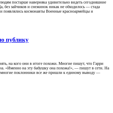
от людям постарше наверняка удивительно видеть сегодняшние
, без зайчиков и снежинок никак не обходилось — стада
я и появлялись космонавты Военные красноармейцы и
ло публику
ять, на кого они в итоге похожи. Многие пишут, что Гарри
а. «Именно на эту бабушку она похожа!», — пишут в сети. На
 многие поклонники все же пришли к единому выводу —