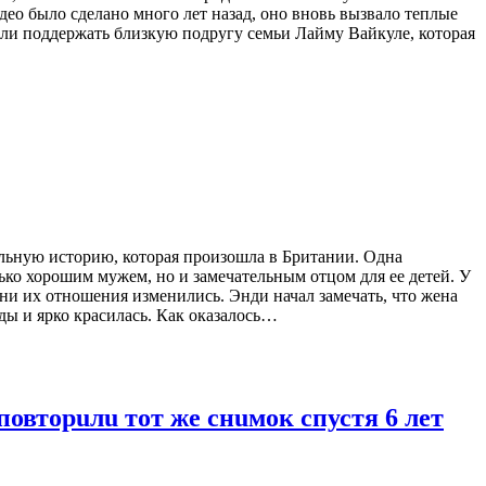
део было сделано много лет назад, оно вновь вызвало теплые
хали поддержать близкую подругу семьи Лайму Вайкуле, которая
тельную историю, которая произошла в Британии. Одна
ько хорошим мужем, но и замечательным отцом для ее детей. У
зни их отношения изменились. Энди начал замечать, что жена
ды и ярко красилась. Как оказалось…
повторuлu тот же снuмок спустя 6 лет