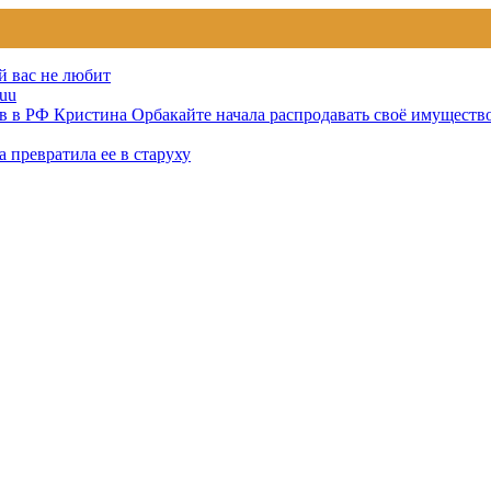
й вас не любит
uu
тов в РФ Кристина Орбакайте начала распродавать своё имуществ
 превратила ее в старуху