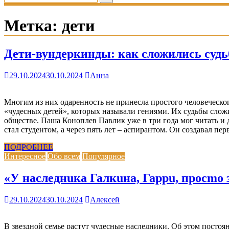
Метка:
дети
Дети-вундеркинды: как сложились судь
29.10.2024
30.10.2024
Анна
Многим из них одаренность не принесла простого человеческо
«чудесных детей», которых называли гениями. Их судьбы сложил
обществе. Паша Коноплев Павлик уже в три года мог читать и 
стал студентом, а через пять лет – аспирантом. Он создавал п
ПОДРОБНЕЕ
Интересное
Обо всем
Популярное
«У наследнuка Галкuна, Гаррu, просmо
29.10.2024
30.10.2024
Алексей
В звездной семье растут чудесные наследники. Об этом посто