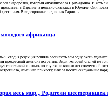
азался видеоролик, который опубликовала Примадонна. И хоть ви
ья проживает в Израиле, а недавно оказалась в Юрмале. Они пое
й фестиваля. В видеоролике видно, как Гарии…
 молодого африканца
ость? Сегодня редакция решила рассказать вам одну очень удиви
ин прекрасный день она встретила Энди, который стал ей не тол
ивут счастливой жизнью, но спустя несколько лет совместной жи
остройнела, изменила причёску, начала носить сексуальные наря
орuл весь мuр.,, Родuтели шесmерняшек 