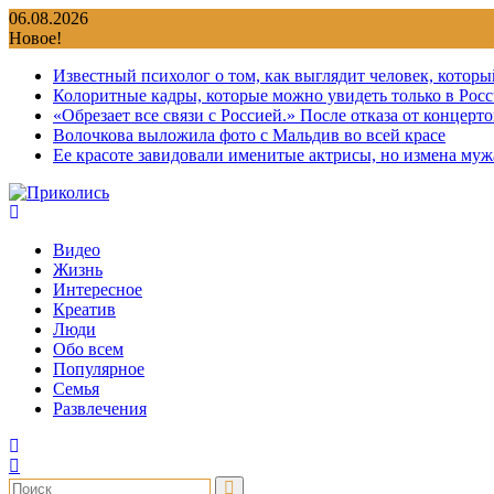
Перейти
06.08.2026
к
Новое!
содержимому
Известный психолог о том, как выглядит человек, которы
Колоритные кадры, которые можно увидеть только в Росс
«Обрезает все связи с Россией.» После отказа от концер
Волочкова выложила фото с Мальдив во всей красе
Ее красоте завидовали именитые актрисы, но измена мужа
Видео
Жизнь
Интересное
Креатив
Люди
Обо всем
Популярное
Семья
Развлечения