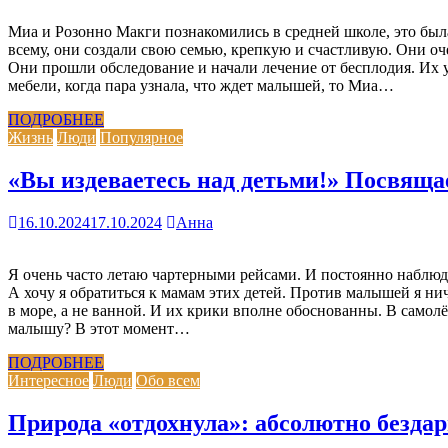
Миа и Розонно Макги познакомились в средней школе, это был
всему, они создали свою семью, крепкую и счастливую. Они оч
Они прошли обследование и начали лечение от бесплодия. Их 
мебели, когда пара узнала, что ждет малышей, то Миа…
ПОДРОБНЕЕ
Жизнь
Люди
Популярное
«Вы издеваетесь над детьми!» Посвящае
16.10.2024
17.10.2024
Анна
Я очень часто летаю чартерными рейсами. И постоянно наблю
А хочу я обратиться к мамам этих детей. Против малышей я нич
в море, а не ванной. И их крики вполне обоснованны. В самол
малышу? В этот момент…
ПОДРОБНЕЕ
Интересное
Люди
Обо всем
Природа «отдохнула»: абсолютно безда