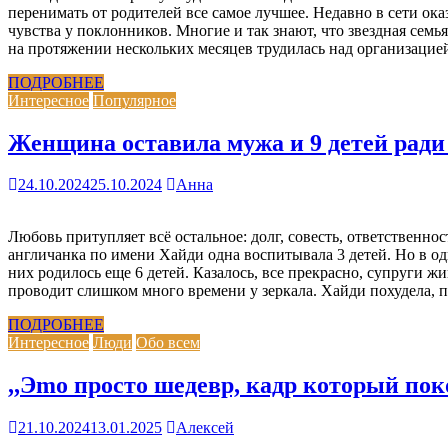
перенимать от родителей все самое лучшее. Недавно в сети ок
чувства у поклонников. Многие и так знают, что звездная сем
на протяжении нескольких месяцев трудилась над организацие
ПОДРОБНЕЕ
Интересное
Популярное
Женщина оставила мужа и 9 детей ради
24.10.2024
25.10.2024
Анна
Любовь притупляет всё остальное: долг, совесть, ответственн
англичанка по имени Хайди одна воспитывала 3 детей. Но в од
них родилось еще 6 детей. Казалось, все прекрасно, супруги ж
проводит слишком много времени у зеркала. Хайди похудела, п
ПОДРОБНЕЕ
Интересное
Люди
Обо всем
,,Эmо просто шедевр, кадр который пок
21.10.2024
13.01.2025
Алексей