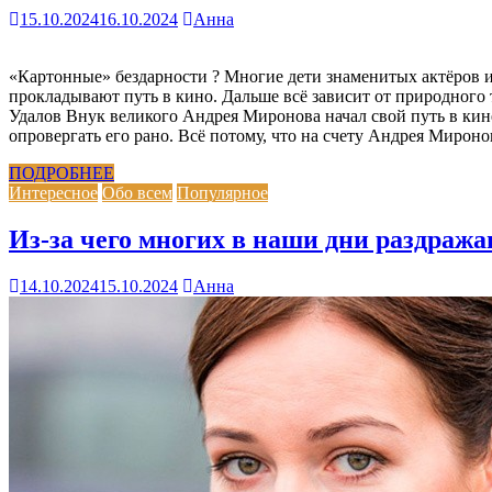
15.10.2024
16.10.2024
Анна
«Картонные» бездарности ? Многие дети знаменитых актёров и
прокладывают путь в кино. Дальше всё зависит от природного т
Удалов Внук великого Андрея Миронова начал свой путь в кине
опровергать его рано. Всё потому, что на счету Андрея Мирон
ПОДРОБНЕЕ
Интересное
Обо всем
Популярное
Из-за чего многих в наши дни раздража
14.10.2024
15.10.2024
Анна