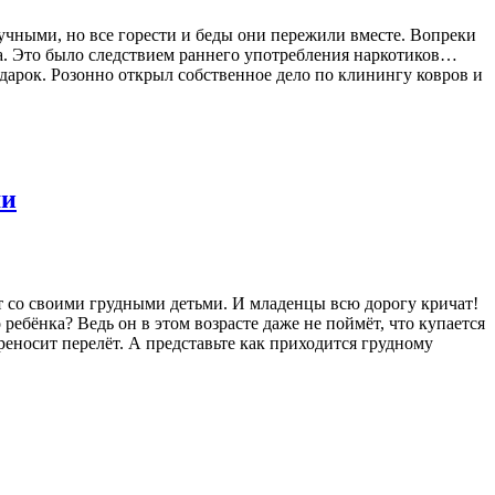
учными, но все горести и беды они пережили вместе. Вопреки
ата. Это было следствием раннего употребления наркотиков…
дарок. Розонно открыл собственное дело по клинингу ковров и
ми
 со своими грудными детьми. И младенцы всю дорогу кричат!
ребёнка? Ведь он в этом возрасте даже не поймёт, что купается
реносит перелёт. А представьте как приходится грудному