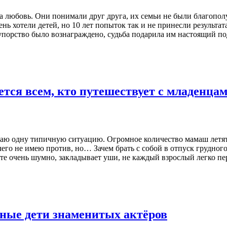
а любовь. Они понимали друг друга, их семьи не были благопол
ень хотели детей, но 10 лет попыток так и не принесли результ
упорство было вознаграждено, судьба подарила им настоящий по
тся всем, кто путешествует с младенца
даю одну типичную ситуацию. Огромное количество мамаш летят
его не имею против, но… Зачем брать с собой в отпуск грудного 
ёте очень шумно, закладывает уши, не каждый взрослый легко пе
рные дети знаменитых актёров