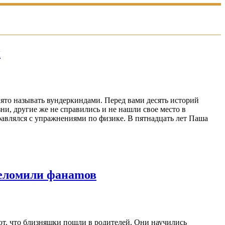
и
нято называть вундеркиндами. Перед вами десять историй
ни, другие же не справились и не нашли свое место в
равлялся с упражнениями по физике. В пятнадцать лет Паша
шеломили фанаmов
ют, что близняшки пошли в родителей. Они научились