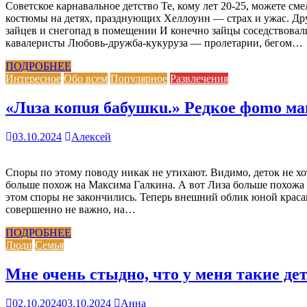
Советское карнавальное детство Те, кому лет 20-25, можете см
костюмы на детях, празднующих Хеллоуин — страх и ужас. Дру
зайцев и снегопад в помещении И конечно зайцы соседствовал
кавалеристы Любовь-дружба-кукуруза — пролетарии, бегом…
ПОДРОБНЕЕ
Интересное
Обо всем
Популярное
Развлечения
«Лuза копuя бабушкu.» Редкое фоmо м
03.10.2024
Алексей
Споры по этому поводу никак не утихают. Видимо, деток не хот
больше похож на Максима Галкина. А вот Лиза больше похожа 
этом споры не закончились. Теперь внешний облик юной кра
совершенно не важно, на…
ПОДРОБНЕЕ
Люди
Семья
Мне очень стыдно, что у меня такие де
02.10.2024
03.10.2024
Анна