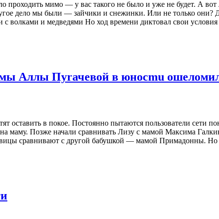
ело проходить мимо — у вас такого не было и уже не будет. А в
гое дело мы были — зайчики и снежинки. Или не только они? Да
и с волками и медведями Но ход времени диктовал свои услови
амы Аллы Пуrачевой в юносmu ошеломи
ят оставить в покое. Постоянно пытаются пользователи сети пон
на маму. Позже начали сравнивать Лизу с мамой Максима Галкин
савицы сравнивают с другой бабушкой — мамой Примадонны. Но
ти