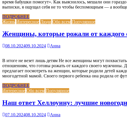
время бабушки помогут». Как выяснилось, мешали они гораздо 
выписки, я ощущал себя не то чтобы беспомощным — а вообще н
ПОДРОБНЕЕ
Жизнь
Интересное
Люди
Обо всем
Популярное
Женщины, которые рожали от каждого
08.10.2024
09.10.2024
Анна
В итоге не везет лишь детям Не все женщины могут похваста
отношениям, что готовы рожать от каждого своего мужчины. Д
предлагает посмотреть на женщин, которые родили детей каждо
многодетной мамой. Своего первого ребенка она родила от ф
ПОДРОБНЕЕ
Интересное
Обо всем
Популярное
Наш ответ Хеллоуину: лучшие новогодн
07.10.2024
08.10.2024
Анна